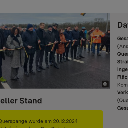
Da
Ges
(Ans
Quer
Stra
Inge
Flä
Komp
Verk
eller Stand
(Que
Ges
Querspange wurde am 20.12.2024