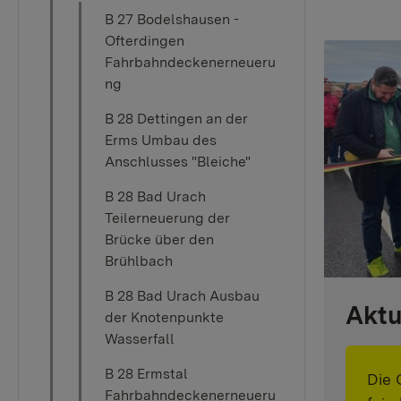
B 27 Bodelshausen -
Ofterdingen
Fahrbahndeckenerneueru
ng
B 28 Dettingen an der
Erms Umbau des
Anschlusses "Bleiche"
B 28 Bad Urach
Teilerneuerung der
Brücke über den
Brühlbach
B 28 Bad Urach Ausbau
Aktu
der Knotenpunkte
Wasserfall
B 28 Ermstal
Die 
Fahrbahndeckenerneueru