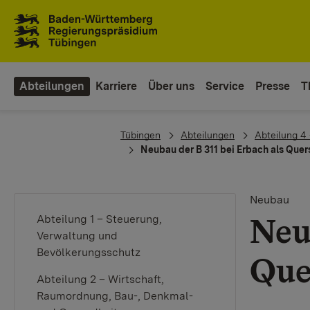
Zum Inhaltsbereich
Zur Hauptnavigation
Abteilungen
Karriere
Über uns
Service
Presse
T
You are here:
Tübingen
Abteilungen
Abteilung 4 
Neubau der B 311 bei Erbach als Quer
Neubau
Neu
Abteilung 1 – Steuerung,
Verwaltung und
Bevölkerungsschutz
Que
Abteilung 2 – Wirtschaft,
Raumordnung, Bau-, Denkmal-