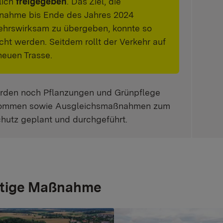
rlich
freigegeben
. Das Ziel, die
ahme bis Ende des Jahres 2024
ehrswirksam zu übergeben, konnte so
icht werden. Seitdem rollt der Verkehr auf
neuen Trasse.
rden noch Pflanzungen und Grünpflege
ommen sowie Ausgleichsmaßnahmen zum
hutz geplant und durchgeführt.
ertige Maßnahme
 version for:
Show larger version for: