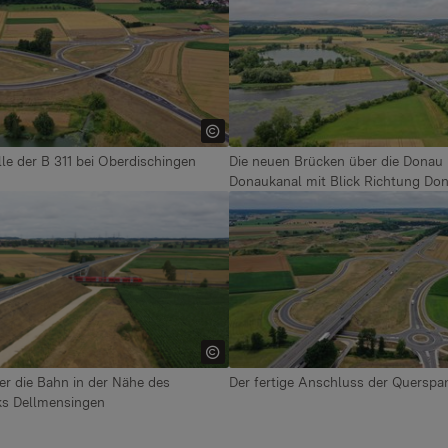
le der B 311 bei Oberdischingen
Die neuen Brücken über die Donau
Donaukanal mit Blick Richtung Don
 version for:
Show larger version for:
er die Bahn in der Nähe des
Der fertige Anschluss der Querspa
s Dellmensingen