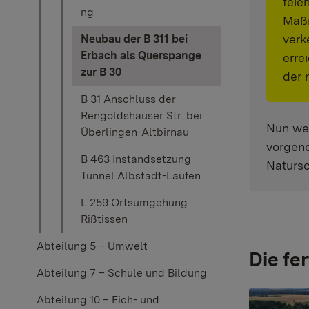
feie
ng
Maßn
verk
Neubau der B 311 bei
Erbach als Querspange
erre
(current)
zur B 30
der 
B 31 Anschluss der
Rengoldshauser Str. bei
Nun we
Überlingen-Altbirnau
vorgen
B 463 Instandsetzung
Natursc
Tunnel Albstadt-Laufen
L 259 Ortsumgehung
Rißtissen
Abteilung 5 – Umwelt
Die f
Abteilung 7 – Schule und Bildung
Show larger
Abteilung 10 – Eich- und