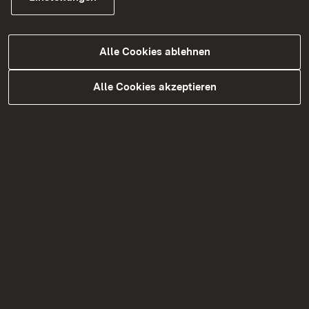
Alle Cookies ablehnen
Bekanntmachungen in Planfeststellungsverfahren
Alle Cookies akzeptieren
Wei
Themenübersicht
Themenübersicht
Soziale Medien