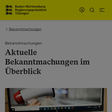
Zum Inhaltsbereich
Zur Hauptnavigation
You are here:
Bekanntmachungen
Bekanntmachungen
Aktuelle
Bekanntmachungen im
Überblick