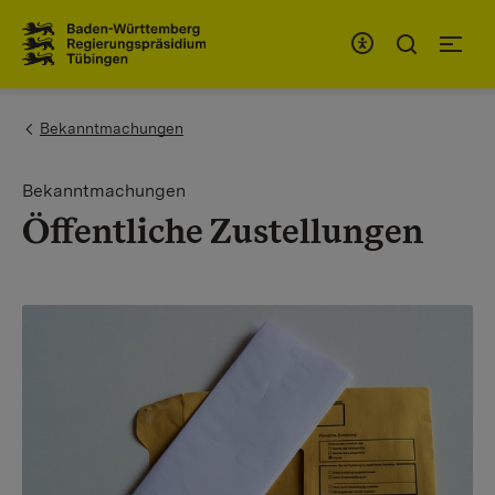
Zum Inhaltsbereich
Zur Hauptnavigation
You are here:
Bekanntmachungen
Bekanntmachungen
Öffentliche Zustellungen