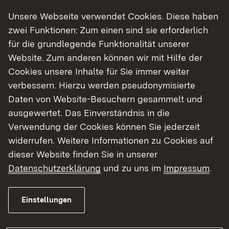
erfolgen gemäß § 11 (2) LVwZG ausschließlich an
Unsere Webseite verwendet Cookies. Diese haben
dieser Stelle.
zwei Funktionen: Zum einen sind sie erforderlich
Hinweis zur Bekanntmachung öffentlicher
für die grundlegende Funktionalität unserer
Zustellungen (pdf, 352 KB)
Website. Zum anderen können wir mit Hilfe der
Cookies unsere Inhalte für Sie immer weiter
verbessern. Hierzu werden pseudonymisierte
Aktuelle öffentliche Zustellungen
Daten von Website-Besuchern gesammelt und
ausgewertet. Das Einverständnis in die
Die Dateien sind nicht barrierefrei.
Verwendung der Cookies können Sie jederzeit
widerrufen. Weitere Informationen zu Cookies auf
Empfänger
Datum des
Aktenzeichen
Letzt
dieser Website finden Sie in unserer
Bescheides
beka
Datenschutzerklärung
und zu uns im
Impressum
.
Ansch
Herr Razam
03.08.2026
RPT0151-
Lau
Einstellungen
Khoshoradze
1320-
8, 7
1422/1
Sipp