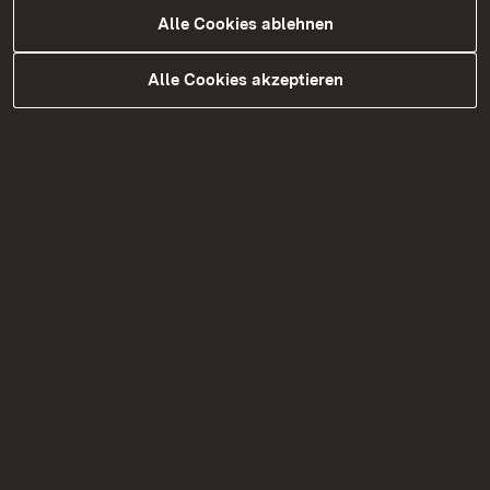
Alle Cookies ablehnen
Alle Cookies akzeptieren
Themenübersicht
Themenübersicht
Soziale Medien
Facebook
Instagram
LinkedIn
Social Wall
TikTok