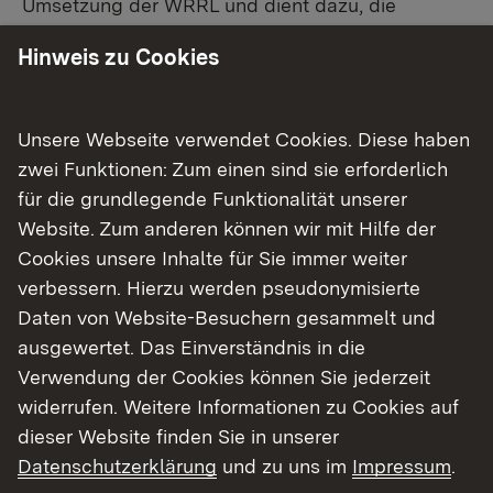
Umsetzung der WRRL und dient dazu, die
Öffentlichkeit und interessierte Stellen zu
Hinweis zu Cookies
informieren und Anregungen für den kommenden
dritten Bewirtschaftungszyklus einzuholen.
Unsere Webseite verwendet Cookies. Diese haben
Aufgrund der Einschränkungen rund um das
zwei Funktionen: Zum einen sind sie erforderlich
Corona-Virus wurden die geplanten
für die grundlegende Funktionalität unserer
Präsenzveranstaltungen abgesagt und
Website. Zum anderen können wir mit Hilfe der
stattdessen eine Onlinebeteiligung durchgeführt.
Cookies unsere Inhalte für Sie immer weiter
Interessierte hatten im Zeitraum vom 30. April
verbessern. Hierzu werden pseudonymisierte
2020 bis zum 31. Mai 2020 die Möglichkeit,
Daten von Website-Besuchern gesammelt und
Anregungen und Vorschläge zur aktualisierten
ausgewertet. Das Einverständnis in die
Maßnahmenplanung sowie zu den neuen
Verwendung der Cookies können Sie jederzeit
Monitoringergebnissen einzubringen.
widerrufen. Weitere Informationen zu Cookies auf
dieser Website finden Sie in unserer
Das Regierungspräsidium Tübingen dankt für das
Datenschutzerklärung
und zu uns im
Impressum
.
Engagement und die zahlreichen konstruktiven