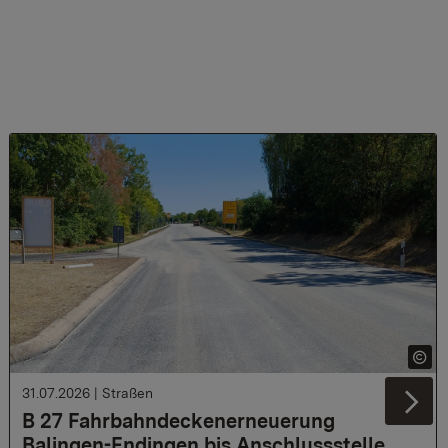
31.07.2026
|
Straßen
Ne
B 27 Fahrbahndeckenerneuerung
Balingen-Endingen bis Anschlussstelle