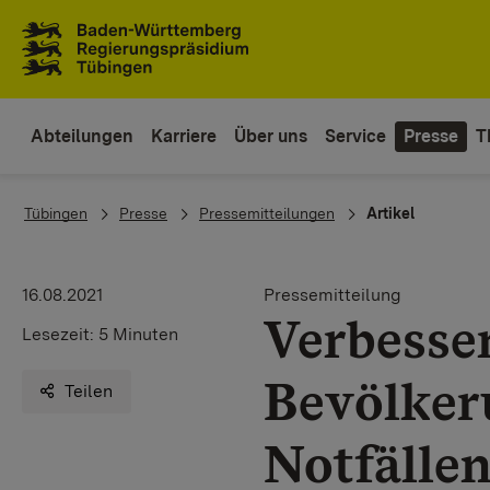
Zum Inhaltsbereich
Zur Hauptnavigation
Abteilungen
Karriere
Über uns
Service
Presse
T
You are here:
Tübingen
Presse
Pressemitteilungen
Artikel
16.08.2021
Pressemitteilung
Verbesse
Lesezeit:
5 Minuten
Bevölker
Teilen
Notfälle