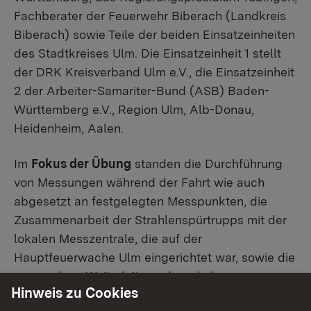
Fachberater der Feuerwehr Biberach (Landkreis
Biberach) sowie Teile der beiden Einsatzeinheiten
des Stadtkreises Ulm. Die Einsatzeinheit 1 stellt
der DRK Kreisverband Ulm e.V., die Einsatzeinheit
2 der Arbeiter-Samariter-Bund (ASB) Baden-
Württemberg e.V., Region Ulm, Alb-Donau,
Heidenheim, Aalen.
Im
Fokus der Übung
standen die Durchführung
von Messungen während der Fahrt wie auch
abgesetzt an festgelegten Messpunkten, die
Zusammenarbeit der Strahlenspürtrupps mit der
lokalen Messzentrale, die auf der
Hauptfeuerwache Ulm eingerichtet war, sowie die
verzugslose Weiterleitung der erhobenen
Hinweis zu Cookies
Messdaten zur Auswertung an das Ministerium