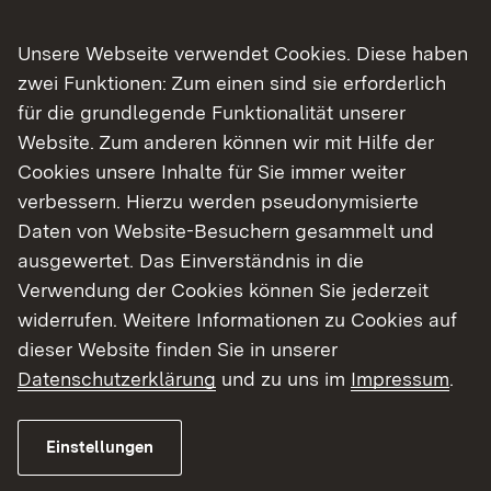
für Umwelt, Klima und Energiewirtschaft Baden-
Württemberg. Auf dieser Grundlage können im
Unsere Webseite verwendet Cookies. Diese haben
Fall der Fälle Maßnahmen zum Schutz der
zwei Funktionen: Zum einen sind sie erforderlich
Bevölkerung wie die Einnahme von Jodtabletten,
für die grundlegende Funktionalität unserer
Evakuierungen oder der Aufbau und Betrieb von
Website. Zum anderen können wir mit Hilfe der
sog. Notfallstationen getroffen werden.
Cookies unsere Inhalte für Sie immer weiter
verbessern. Hierzu werden pseudonymisierte
Das Regierungspräsidium Tübingen bedankt sich
Daten von Website-Besuchern gesammelt und
bei allen Übungsbeteiligten für das beispielhafte
ausgewertet. Das Einverständnis in die
Engagement, im Besonderen bei der Feuerwehr
Verwendung der Cookies können Sie jederzeit
Ulm für die tatkräftige Unterstützung und die
widerrufen. Weitere Informationen zu Cookies auf
Bereitstellung der Räumlichkeiten für die lokale
dieser Website finden Sie in unserer
Messzentrale sowie bei den beiden
Datenschutzerklärung
und zu uns im
Impressum
.
Einsatzeinheiten des Stadtkreises Ulm für die
Verpflegung während der Übung.
Einstellungen
Hintergrundinformationen