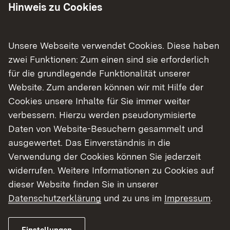
Hinweis zu Cookies
Die Ausstellung ist Teil der Lese- und
Literaturförderung des Regierungspräsidiums
Tübingen.
Unsere Webseite verwendet Cookies. Diese haben
zwei Funktionen: Zum einen sind sie erforderlich
Interessierte können die Ausstellung vom 12.
für die grundlegende Funktionalität unserer
Februar bis zum 12. März 2026 in der
Website. Zum anderen können wir mit Hilfe der
Stadtbücherei in Überlingen zu den üblichen
Cookies unsere Inhalte für Sie immer weiter
Öffnungszeiten besuchen. Der genaue Terminplan
verbessern. Hierzu werden pseudonymisierte
mit den Stationen der Ausstellung ist bei
Daten von Website-Besuchern gesammelt und
„Aktuelles“ unter der Adresse
https://rpt.baden-
ausgewertet. Das Einverständnis in die
wuerttemberg.de/abt2/ref23/bibliothek/
zu
Verwendung der Cookies können Sie jederzeit
finden.
widerrufen. Weitere Informationen zu Cookies auf
dieser Website finden Sie in unserer
Hintergrundinformation:
Datenschutzerklärung
und zu uns im
Impressum
.
Torben Kuhlmann wurde 1982 in Sulingen
geboren. Schon in seiner Kindheit war Kreativität
Einstellungen