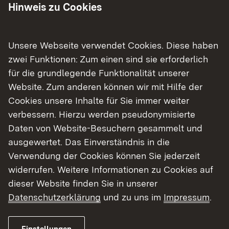
Hinweis zu Cookies
Die Ausstellung ist Teil der Lese- und
Literaturförderung des Regierungspräsidiums
Tübingen.
Unsere Webseite verwendet Cookies. Diese haben
zwei Funktionen: Zum einen sind sie erforderlich
Interessierte können die Ausstellung vom 15.
für die grundlegende Funktionalität unserer
Januar bis zum 11. Februar 2026 in der
Website. Zum anderen können wir mit Hilfe der
Stadtbibliothek Bad Saulgau zu den üblichen
Cookies unsere Inhalte für Sie immer weiter
Öffnungszeiten besuchen. Der genaue Terminplan
verbessern. Hierzu werden pseudonymisierte
mit den Stationen der Ausstellung ist bei
Daten von Website-Besuchern gesammelt und
„Aktuelles“ unter der Adresse
https://rpt.baden-
ausgewertet. Das Einverständnis in die
wuerttemberg.de/abt2/ref23/bibliothek/
zu
Verwendung der Cookies können Sie jederzeit
finden.
widerrufen. Weitere Informationen zu Cookies auf
dieser Website finden Sie in unserer
Hintergrundinformation:
Datenschutzerklärung
und zu uns im
Impressum
.
Torben Kuhlmann wurde 1982 in Sulingen
geboren. Schon in seiner Kindheit war Kreativität
Einstellungen