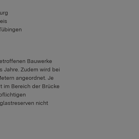
burg
eis
 Tübingen
betroffenen Bauwerke
hs Jahre. Zudem wird bei
etern angeordnet. Je
t im Bereich der Brücke
flichtigen
glastreserven nicht