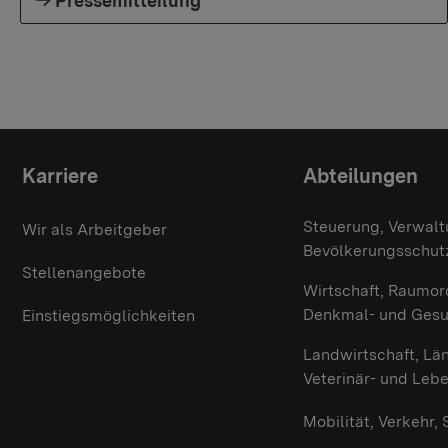
Pressemitteilung
Themenübersicht
Karriere
Abteilungen
Steuerung, Verwalt
Wir als Arbeitgeber
Bevölkerungsschut
Stellenangebote
Wirtschaft, Raumor
Denkmal- und Ges
Einstiegsmöglichkeiten
Landwirtschaft, Lä
Veterinär- und Leb
Mobilität, Verkehr,