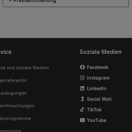
Pressemitteilung
vice
Soziale Medien
Facebook
sse und soziale Medien
Instagram
erreferentin
LinkedIn
laubigungen
Social Wall
anntmachungen
TikTok
derprogramme
YouTube
menportal