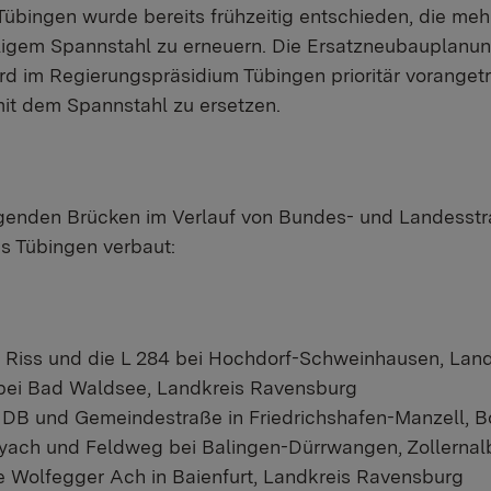
übingen wurde bereits frühzeitig entschieden, die mehr
ligem Spannstahl zu erneuern. Die Ersatzneubauplanun
d im Regierungspräsidium Tübingen prioritär vorangetrie
it dem Spannstahl zu ersetzen.
lgenden Brücken im Verlauf von Bundes- und Landesstra
s Tübingen verbaut:
e Riss und die L 284 bei Hochdorf-Schweinhausen, Lan
 bei Bad Waldsee, Landkreis Ravensburg
e DB und Gemeindestraße in Friedrichshafen-Manzell, 
yach und Feldweg bei Balingen-Dürrwangen, Zollernal
ie Wolfegger Ach in Baienfurt, Landkreis Ravensburg