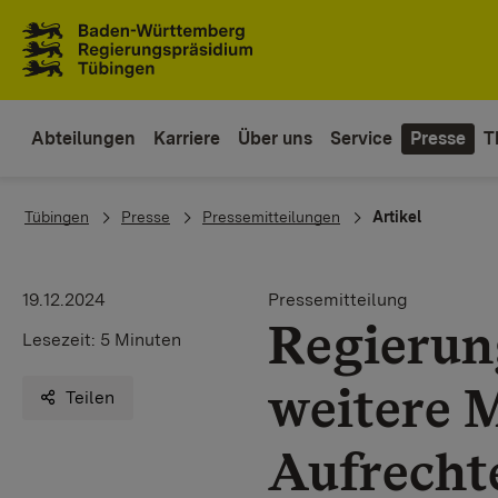
Zum Inhaltsbereich
Zur Hauptnavigation
Abteilungen
Karriere
Über uns
Service
Presse
T
You are here:
Tübingen
Presse
Pressemitteilungen
Artikel
19.12.2024
Pressemitteilung
Regierun
Lesezeit:
5 Minuten
weitere 
Teilen
Aufrecht