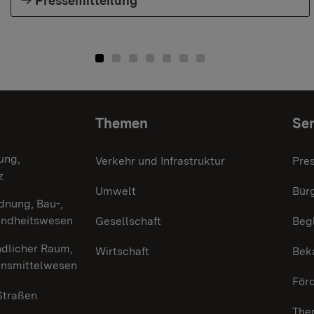
Pressemitteilung
Themen
Ser
ung,
Verkehr und Infrastruktur
Pre
z
Umwelt
Bürg
dnung, Bau-,
undheitswesen
Gesellschaft
Beg
ndlicher Raum,
Wirtschaft
Bek
ensmittelwesen
För
 Straßen
The