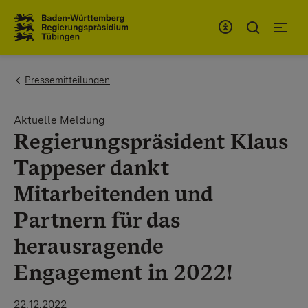
Zum Inhaltsbereich
Zur Hauptnavigation
You are here:
Pressemitteilungen
Aktuelle Meldung
Regierungspräsident Klaus
Tappeser dankt
Mitarbeitenden und
Partnern für das
herausragende
Engagement in 2022!
22.12.2022