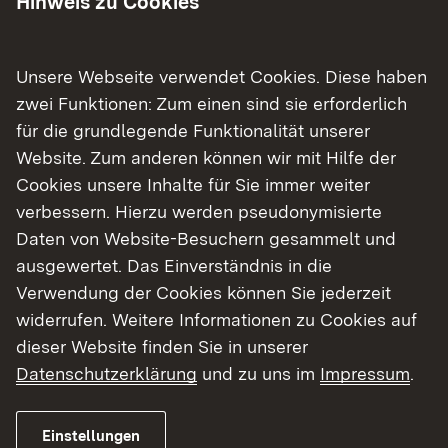
Hinweis zu Cookies
freiwilligen Helferinnen und Helfer um
Verständnis dafür, dass es aufgrund der großen
Unsere Webseite verwendet Cookies. Diese haben
Resonanz und den organisatorischen
zwei Funktionen: Zum einen sind sie erforderlich
Herausforderungen beim Aufbau der Zentren
für die grundlegende Funktionalität unserer
derzeit zu Verzögerungen bei der Rückmeldung
Website. Zum anderen können wir mit Hilfe der
an potenzielle Helferinnen und Helfer kommen
Cookies unsere Inhalte für Sie immer weiter
kann. Grundsätzlich erfolgt eine
verbessern. Hierzu werden pseudonymisierte
Kontaktaufnahme unmittelbar durch die
Daten von Website-Besuchern gesammelt und
Impfzentren, falls dort ein entsprechender
ausgewertet. Das Einverständnis in die
Unterstützungsbedarf besteht. Allerdings wird
Verwendung der Cookies können Sie jederzeit
der Impfprozess noch eine lange Zeit andauern,
widerrufen. Weitere Informationen zu Cookies auf
sodass auch eine spätere Kontaktaufnahme nicht
dieser Website finden Sie in unserer
ausgeschlossen ist. Sollte dann eine
Datenschutzerklärung
und zu uns im
Impressum
.
entsprechende Bereitschaft der freiwilligen
Helferinnen und Helfer aufgrund des
eingetretenen Zeitverzuges nicht mehr bestehen,
Einstellungen