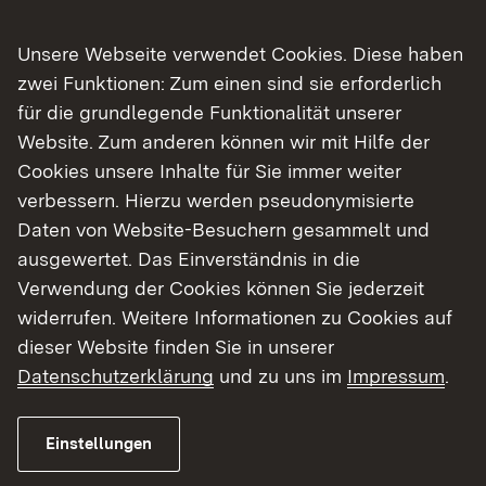
dabei, solche Projekte schnell umzusetzen.“
Unsere Webseite verwendet Cookies. Diese haben
Regierungspräsident Klaus Tappeser betonte,
zwei Funktionen: Zum einen sind sie erforderlich
dass die fortgesetzte Unterstützung des Landes
für die grundlegende Funktionalität unserer
Ausdruck der besonderen und innovativen
Website. Zum anderen können wir mit Hilfe der
Leistung der Stadt Ulm ist:
Cookies unsere Inhalte für Sie immer weiter
„Die Stadt Ulm hat dieses Großprojekt in
verbessern. Hierzu werden pseudonymisierte
außergewöhnlich kurzer Zeit planerisch
Daten von Website-Besuchern gesammelt und
vorangebracht und dabei mit dem innovativen
ausgewertet. Das Einverständnis in die
Partnering-Verfahren einen neuen Ansatz im
Verwendung der Cookies können Sie jederzeit
Straßen- und Brückenbau angewendet. Dieses
widerrufen. Weitere Informationen zu Cookies auf
Vorgehen steht beispielhaft für modernes,
dieser Website finden Sie in unserer
effizientes und kooperatives Bauen und verdient
Datenschutzerklärung
und zu uns im
Impressum
.
die Unterstützung des Landes.“
Beim kooperativen Partnering-Verfahren werden
Einstellungen
die ausführenden Baufirmen frühzeitig in die