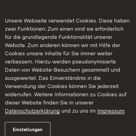
Ursprünglich war angedacht, die Holzelfinger
Steige bereits Anfang Oktober 2025 für die
Verkehrsteilnehmer wieder freizugeben. Bedingt
Unsere Webseite verwendet Cookies. Diese haben
durch die ergiebigen Regenfälle in der zweiten
zwei Funktionen: Zum einen sind sie erforderlich
Septemberhälfte 2025 war dies jedoch nicht
für die grundlegende Funktionalität unserer
möglich. Hinzu kam, dass bei der Herstellung der
Website. Zum anderen können wir mit Hilfe der
Schutzplanken beim Rammen der Pfosten ein
Cookies unsere Inhalte für Sie immer weiter
Stromkabel entlang der Landesstraße beschädigt
verbessern. Hierzu werden pseudonymisierte
wurde. Die Arbeiten zur Reparatur des
Daten von Website-Besuchern gesammelt und
Stromkabels konnten erst diese Woche
ausgewertet. Das Einverständnis in die
abgeschlossen werden.
Verwendung der Cookies können Sie jederzeit
widerrufen. Weitere Informationen zu Cookies auf
Das Regierungspräsidium bedankt sich bei allen
dieser Website finden Sie in unserer
Verkehrsteilnehmenden, sowie Anwohnerinnen
Datenschutzerklärung
und zu uns im
Impressum
.
und Anwohnern für das Verständnis, das während
der Maßnahmen entgegengebracht wurde.
Einstellungen