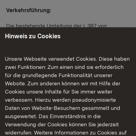
Verkehrsführung:
Die bestehende Umleitung der L 387 von
Lichtenstein-Unterhausen in Fahrtrichtung
Hinweis zu Cookies
Lichtenstein-Holzelfingen über die B 312 nach
Lichtenstein-Honau und weiter bis zum
Kreisverkehr B 312 / L 230 „Traifelberg“, L 230 in
Unsere Webseite verwendet Cookies. Diese haben
Richtung Münsingen, L 387 Lichtenstein-
zwei Funktionen: Zum einen sind sie erforderlich
Holzelfingen bleibt bestehen. Dies gilt ebenso für
für die grundlegende Funktionalität unserer
die Umleitung in der Gegenrichtung.
Website. Zum anderen können wir mit Hilfe der
Cookies unsere Inhalte für Sie immer weiter
Die Zufahrt zum Sportgelände Lichtenstein-
verbessern. Hierzu werden pseudonymisierte
Unterhausen ist während des zweiten
Daten von Website-Besuchern gesammelt und
Bauabschnitts lediglich von Lichtenstein-
ausgewertet. Das Einverständnis in die
Holzelfingen aus möglich.
Verwendung der Cookies können Sie jederzeit
widerrufen. Weitere Informationen zu Cookies auf