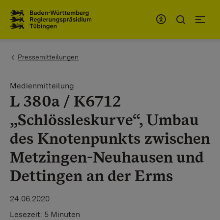
Zum Inhaltsbereich
Zur Hauptnavigation
You are here:
Pressemitteilungen
Medienmitteilung
L 380a / K6712
„Schlössleskurve“, Umbau
des Knotenpunkts zwischen
Metzingen-Neuhausen und
Dettingen an der Erms
24.06.2020
Lesezeit:
5 Minuten