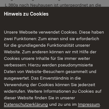
L 380a nach Neuhausen ist untergeordnet an die
neue Verkehrsführung angeschlossen. Durch den
Hinweis zu Cookies
Bau einer sogenannten Lückenampel wird das
Linkseinbiegen von Neuhausen in Richtung
Dettingen, insbesondere in verkehrsstarken
Unsere Webseite verwendet Cookies. Diese haben
Zeiten, unterstützt.
zwei Funktionen: Zum einen sind sie erforderlich
für die grundlegende Funktionalität unserer
Im Zuge der Umbauarbeiten erfolgten auch
Website. Zum anderen können wir mit Hilfe der
Fahrbahndeckenerneuerungsarbeiten an der L
Cookies unsere Inhalte für Sie immer weiter
380a vom Anschlussast der B 28 bis zur
verbessern. Hierzu werden pseudonymisierte
Schlössleskurve und weiter von der
Daten von Website-Besuchern gesammelt und
Schlössleskurve bis zum Ortseingang von
ausgewertet. Das Einverständnis in die
Neuhausen. Ebenfalls erhielt die K 6712 ab der
Verwendung der Cookies können Sie jederzeit
Schlössleskurve bis zum Kreisverkehr Metzinger
widerrufen. Weitere Informationen zu Cookies auf
Straße / Nürtinger Straße in Dettingen eine neue
dieser Website finden Sie in unserer
Asphaltdeckschicht.
Datenschutzerklärung
und zu uns im
Impressum
.