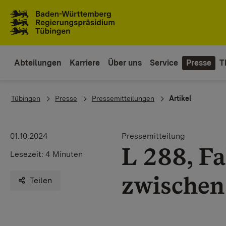
Zum Inhaltsbereich
Zur Hauptnavigation
Abteilungen
Karriere
Über uns
Service
Presse
T
You are here:
Tübingen
Presse
Pressemitteilungen
Artikel
01.10.2024
Pressemitteilung
L 288, F
Lesezeit:
4 Minuten
zwischen
Teilen