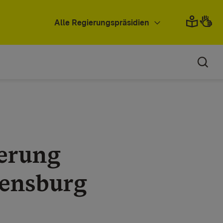
Alle Regierungspräsidien
erung
vensburg