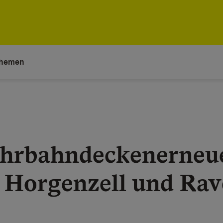
hemen
ahrbahndeckenerneu
 Horgenzell und Ra