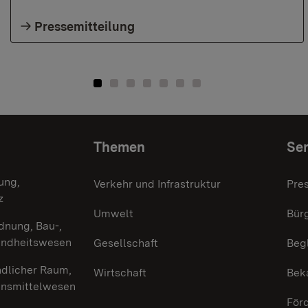
Pressemitteilung
Themen
Ser
ung,
Verkehr und Infrastruktur
Pre
z
Umwelt
Bürg
dnung, Bau-,
undheitswesen
Gesellschaft
Beg
ndlicher Raum,
Wirtschaft
Bek
ensmittelwesen
För