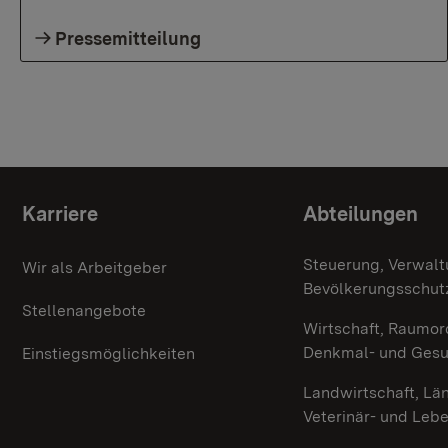
Pressemitteilung
Themenübersicht
Karriere
Abteilungen
Steuerung, Verwalt
Wir als Arbeitgeber
Bevölkerungsschut
Stellenangebote
Wirtschaft, Raumor
Denkmal- und Ges
Einstiegsmöglichkeiten
Landwirtschaft, Lä
Veterinär- und Leb