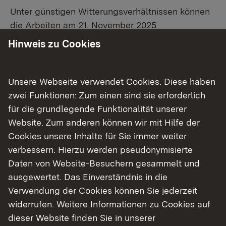
Unter günstigen Witterungsverhältnissen können
die Arbeiten am 21. November 2025
abgeschlossen werden.
Hinweis zu Cookies
Verkehrsführung:
Unsere Webseite verwendet Cookies. Diese haben
Der überörtliche Verkehr wird umgeleitet.
zwei Funktionen: Zum einen sind sie erforderlich
für die grundlegende Funktionalität unserer
Der Verkehr der L 201b in Richtung Horgenzell
Website. Zum anderen können wir mit Hilfe der
wird ab Wilhelmsdorf über die K 8046 und L 289
Cookies unsere Inhalte für Sie immer weiter
zur Landesstraße L 288 geführt und von dort
verbessern. Hierzu werden pseudonymisierte
weiter über Esenhausen nach Ringenhausen und
Daten von Website-Besuchern gesammelt und
umgekehrt.
ausgewertet. Das Einverständnis in die
Verwendung der Cookies können Sie jederzeit
ÖPNV:
widerrufen. Weitere Informationen zu Cookies auf
dieser Website finden Sie in unserer
Die Haltestelle „Saalplatz“ in Wilhelmsdorf wird