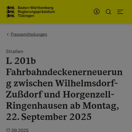
Zum Inhaltsbereich
Zur Hauptnavigation
You are here:
Pressemitteilungen
Straßen
L 201b
Fahrbahndeckenerneuerun
g zwischen Wilhelmsdorf-
Zußdorf und Horgenzell-
Ringenhausen ab Montag,
22. September 2025
17.09.2025