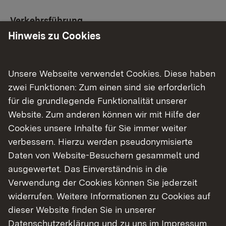
Verkehrsführung
Hinweis zu Cookies
Die Umleitung des Verkehrs von Blaubeuren in
Richtung Berghülen erfolgt über die B 28 nach
Suppingen und dort weiter über die L 1236 nach
Unsere Webseite verwendet Cookies. Diese haben
Berghülen. Die Umleitung von Berghülen nach
zwei Funktionen: Zum einen sind sie erforderlich
Blaubeuren erfolgt auf der gleichen Strecke in
für die grundlegende Funktionalität unserer
entgegengesetzter Richtung.
Website. Zum anderen können wir mit Hilfe der
Cookies unsere Inhalte für Sie immer weiter
Die Umleitung des Verkehrs von Blaubeuren nach
verbessern. Hierzu werden pseudonymisierte
Machtolsheim erfolgt über die B 28 in Richtung
Daten von Website-Besuchern gesammelt und
Suppingen bis zum Abzweig der L 230 beim
ausgewertet. Das Einverständnis in die
Albhof und im weiteren Verlauf über die L 230
Verwendung der Cookies können Sie jederzeit
nach Laichingen und Machtolsheim. Die
widerrufen. Weitere Informationen zu Cookies auf
Umleitung des Verkehrs von Machtolsheim nach
dieser Website finden Sie in unserer
Blaubeuren erfolgt auf der gleichen Strecke in
Datenschutzerklärung
und zu uns im
Impressum
.