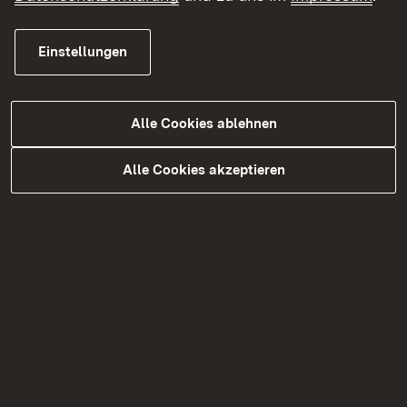
entgegengesetzter Richtung.
Einstellungen
Das Regierungspräsidium Tübingen bittet die
Verkehrsteilnehmenden um Verständnis für die
mit der Maßnahme zusammenhängenden
Alle Cookies ablehnen
Beeinträchtigungen.
Alle Cookies akzeptieren
Kosten:
Die Baukosten für die
Fahrbahndeckenerneuerung belaufen sich auf ca.
220.000 Euro. Diese werden vom Land Baden-
Württemberg getragen.
Anlage:
Umleitungsskizze