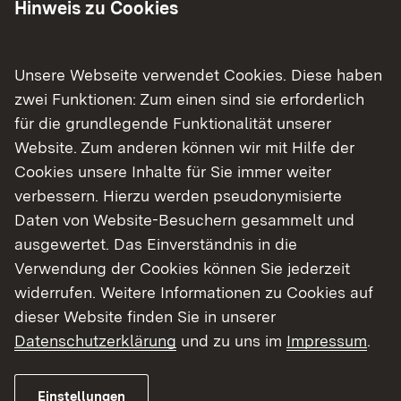
Hinweis zu Cookies
35 ausgewählte Bücher mit Illustrationen von
Axel Scheffler sind in der Ausstellung zu sehen.
Unsere Webseite verwendet Cookies. Diese haben
Realisiert wurde die Ausstellung von der
zwei Funktionen: Zum einen sind sie erforderlich
Fachstelle für das öffentliche Bibliothekswesen
für die grundlegende Funktionalität unserer
beim Regierungspräsidium Tübingen.
Website. Zum anderen können wir mit Hilfe der
Cookies unsere Inhalte für Sie immer weiter
Die Ausstellung ist Teil der Lese- und
verbessern. Hierzu werden pseudonymisierte
Literaturförderung des Regierungspräsidiums
Daten von Website-Besuchern gesammelt und
Tübingen.
ausgewertet. Das Einverständnis in die
Verwendung der Cookies können Sie jederzeit
Interessierte können die Ausstellung vom 8. Juni
widerrufen. Weitere Informationen zu Cookies auf
bis zum 4. Juli 2026 in der Gemeindebücherei
dieser Website finden Sie in unserer
Öpfingen zu den üblichen Öffnungszeiten
Datenschutzerklärung
und zu uns im
Impressum
.
besuchen. Der genaue Terminplan mit den
Stationen der Ausstellung ist bei „Aktuelles“
unter der Adresse
https://rpt.baden-
Einstellungen