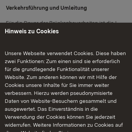
Verkehrsführung und Umleitung
Für die Dauer der Brückenbauarbeiten ist die L
Hinweis zu Cookies
200 zwischen Altheim und Ahäusle (Kreuzung
L 200 / Felderstraße / Bruckfelder Str.) für den
Verkehr voll gesperrt. Eine Umleitung ist wie folgt
Unsere Webseite verwendet Cookies. Diese haben
ausgeschildert:
zwei Funktionen: Zum einen sind sie erforderlich
für die grundlegende Funktionalität unserer
Für die Fahrtrichtung von Überlingen in Richtung
Website. Zum anderen können wir mit Hilfe der
Altheim erfolgt die Führung ab der L 205 in
Cookies unsere Inhalte für Sie immer weiter
Richtung Heiligenberg, über die K 7785 nach
verbessern. Hierzu werden pseudonymisierte
Frickingen und weiter über die K 7768 nach
Daten von Website-Besuchern gesammelt und
Altheim zurück auf die L 200.
ausgewertet. Das Einverständnis in die
Für die Fahrtrichtung von Altheim in Richtung
Verwendung der Cookies können Sie jederzeit
Überlingen erfolgt die Umleitung über die K 7768
widerrufen. Weitere Informationen zu Cookies auf