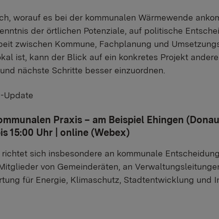
sch, worauf es bei der kommunalen Wärmewende ankomm
nntnis der örtlichen Potenziale, auf politische Ents
beit zwischen Kommune, Fachplanung und Umsetzungsp
al ist, kann der Blick auf ein konkretes Projekt ande
und nächste Schritte besser einzuordnen.
K-Update
ommunalen Praxis – am Beispiel Ehingen (Donau
bis 15:00 Uhr | online (Webex)
g richtet sich insbesondere an kommunale Entscheidun
Mitglieder von Gemeinderäten, an Verwaltungsleitungen 
ung für Energie, Klimaschutz, Stadtentwicklung und In