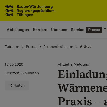
Zum Inhaltsbereich
Zur Hauptnavigation
Abteilungen
Karriere
Über uns
Service
Presse
T
You are here:
Tübingen
Presse
Pressemitteilungen
Artikel
15.06.2026
Aktuelle Meldung
Einladun
Lesezeit:
5 Minuten
Wärmenet
Teilen
Praxis –