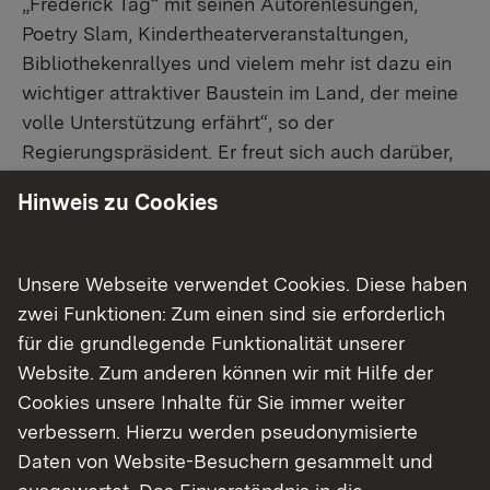
„Frederick Tag“ mit seinen Autorenlesungen,
Poetry Slam, Kindertheaterveranstaltungen,
Bibliothekenrallyes und vielem mehr ist dazu ein
wichtiger attraktiver Baustein im Land, der meine
volle Unterstützung erfährt“, so der
Regierungspräsident. Er freut sich auch darüber,
dass über die zentrale Koordinierung des
Hinweis zu Cookies
Frederick Tags von der Fachstelle für das
öffentliche Bibliothekswesen das
Regierungspräsidium Tübingen einen wichtigen
Unsere Webseite verwendet Cookies. Diese haben
Beitrag zum Gelingen der Gemeinschaftsaufgabe
zwei Funktionen: Zum einen sind sie erforderlich
Leseförderung beiträgt.
für die grundlegende Funktionalität unserer
Website. Zum anderen können wir mit Hilfe der
Dank für die langjährige Unterstützung des
Cookies unsere Inhalte für Sie immer weiter
Frederick Tages gilt dem Baden-
verbessern. Hierzu werden pseudonymisierte
Württembergischen Bibliotheksverband sowie
Daten von Website-Besuchern gesammelt und
den Volksbanken und Raiffeisenbanken.