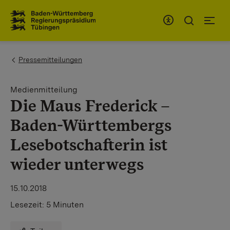
Zum Inhaltsbereich
Zur Hauptnavigation
You are here:
Pressemitteilungen
Medienmitteilung
Die Maus Frederick –
Baden-Württembergs
Lesebotschafterin ist
wieder unterwegs
15.10.2018
Lesezeit:
5 Minuten