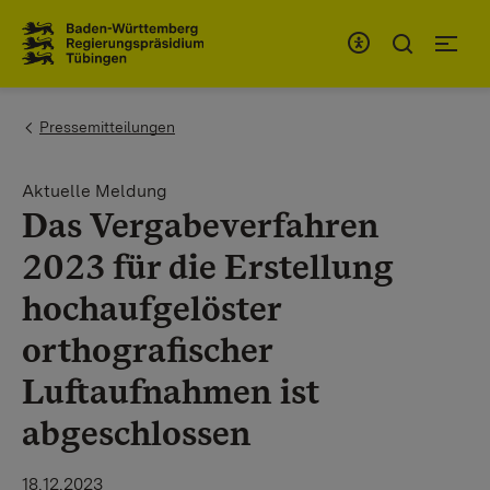
Zum Inhaltsbereich
Zur Hauptnavigation
You are here:
Pressemitteilungen
Aktuelle Meldung
Das Vergabeverfahren
2023 für die Erstellung
hochaufgelöster
orthografischer
Luftaufnahmen ist
abgeschlossen
18.12.2023