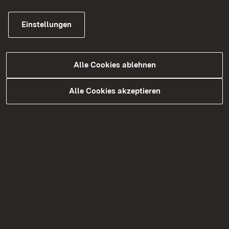
05.08.2026
|
Straßen
Einstellungen
B 27 Fahrbahndeckenerneuerung
zwischen Bodelshausen und
Ofterdingen
Alle Cookies ablehnen
Sperrung der K 6933 ab Montag, 10. August
Alle Cookies akzeptieren
2026 um 4:00 Uhr bis zum Abend des Freitags,
14. August 2026
Pressemitteilung
Nex