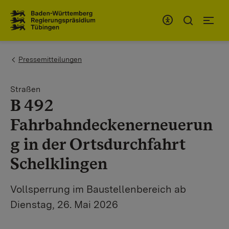
Zum Inhaltsbereich
Zur Hauptnavigation
You are here:
Pressemitteilungen
Straßen
B 492
Fahrbahndeckenerneuerun
g in der Ortsdurchfahrt
Schelklingen
Vollsperrung im Baustellenbereich ab
Dienstag, 26. Mai 2026