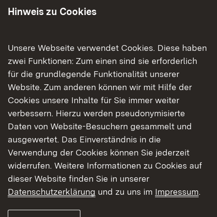
Hinweis zu Cookies
Während der gesamten Maßnahme muss die B
492 für den Verkehr voll gesperrt werden. Um die
Einschränkungen für die Anlieger so gering wie
Unsere Webseite verwendet Cookies. Diese haben
möglich zu halten, wird die
zwei Funktionen: Zum einen sind sie erforderlich
Fahrbahndeckenerneuerung in vier
für die grundlegende Funktionalität unserer
Bauabschnitten ausgeführt. Die Umleitung erfolgt
Website. Zum anderen können wir mit Hilfe der
über die B492 nach Allmendingen, von dort über
Cookies unsere Inhalte für Sie immer weiter
die K 7422 über Altheim nach Ringingen und im
verbessern. Hierzu werden pseudonymisierte
weiteren Verlauf über die L240 zurück nach
Daten von Website-Besuchern gesammelt und
Schelklingen. Die Gegenrichtung wird über die
ausgewertet. Das Einverständnis in die
gleiche Strecke geführt.
Verwendung der Cookies können Sie jederzeit
widerrufen. Weitere Informationen zu Cookies auf
Das Regierungspräsidium Tübingen bittet die
dieser Website finden Sie in unserer
Verkehrsteilnehmenden um Verständnis für die
Datenschutzerklärung
und zu uns im
Impressum
.
mit der Maßnahme zusammenhängenden
Beeinträchtigungen.