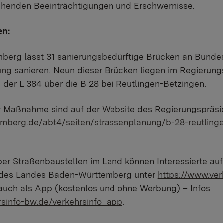
tehenden Beeinträchtigungen und Erschwernisse.
en:
erg lässt 31 sanierungsbedürftige Brücken an Bund
ung
sanieren. Neun dieser Brücken liegen im Regierungs
der L 384 über die B 28 bei Reutlingen-Betzingen.
r Maßnahme sind auf der Website des Regierungspräsid
temberg.de/abt4/seiten/strassenplanung/b-28-reutling
er Straßenbaustellen im Land können Interessierte auf 
e des Landes Baden-Württemberg unter
https://www.ver
auch als App (kostenlos und ohne Werbung) – Infos
rsinfo-bw.de/verkehrsinfo_app
.