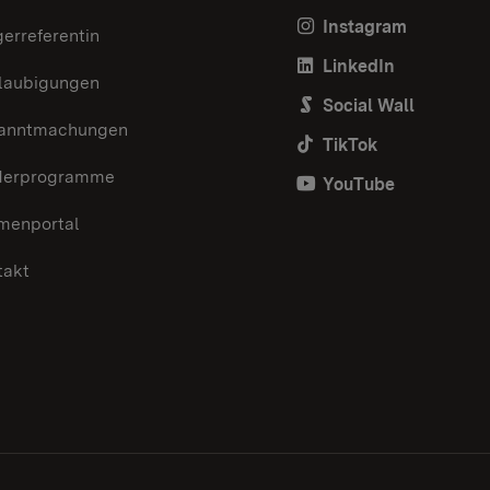
Instagram
erreferentin
LinkedIn
laubigungen
Social Wall
anntmachungen
TikTok
derprogramme
YouTube
menportal
takt