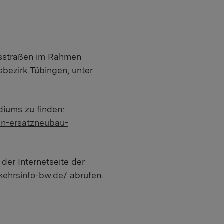
esstraßen im Rahmen
bezirk Tübingen, unter
iums zu finden:
en-ersatzneubau-
der Internetseite der
kehrsinfo-bw.de/
abrufen.