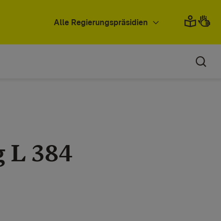
Alle Regierungspräsidien
g L 384