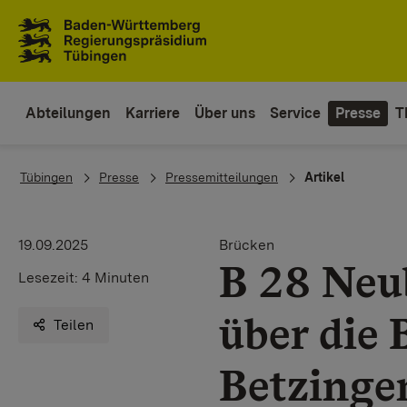
Zum Inhaltsbereich
Zur Hauptnavigation
Abteilungen
Karriere
Über uns
Service
Presse
T
You are here:
Tübingen
Presse
Pressemitteilungen
Artikel
19.09.2025
Brücken
B 28 Neu
Lesezeit:
4 Minuten
über die 
Teilen
Betzinge