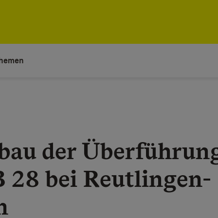
hemen
bau der Überführun
B 28 bei Reutlingen-
n