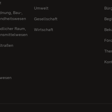
z
Umwelt
Bürg
dnung, Bau-,
undheitswesen
Gesellschaft
Beg
ndlicher Raum,
Wirtschaft
Bek
ensmittelwesen
För
 Straßen
The
Kon
swesen
g