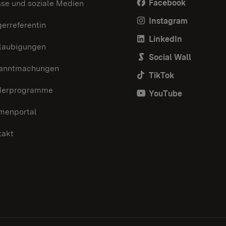
Facebook
sse und soziale Medien
Instagram
erreferentin
LinkedIn
laubigungen
Social Wall
anntmachungen
TikTok
derprogramme
YouTube
menportal
takt