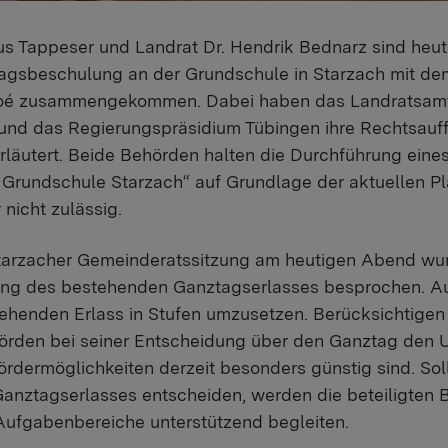
s Tappeser und Landrat Dr. Hendrik Bednarz sind heut
agsbeschulung an der Grundschule in Starzach mit de
oé zusammengekommen. Dabei haben das Landratsamt
und das Regierungspräsidium Tübingen ihre Rechtsau
läutert. Beide Behörden halten die Durchführung eine
Grundschule Starzach“ auf Grundlage der aktuellen P
nicht zulässig.
 Starzacher Gemeinderatssitzung am heutigen Abend w
ung des bestehenden Ganztagserlasses besprochen. Au
henden Erlass in Stufen umzusetzen. Berücksichtigen 
örden bei seiner Entscheidung über den Ganztag den U
dermöglichkeiten derzeit besonders günstig sind. Sol
anztagserlasses entscheiden, werden die beteiligten
Aufgabenbereiche unterstützend begleiten.