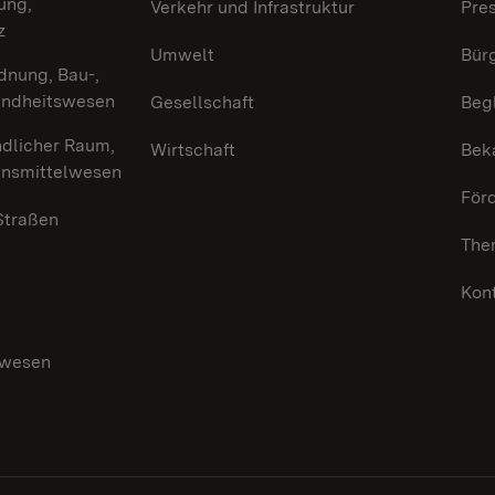
ung,
Verkehr und Infrastruktur
Pre
z
Umwelt
Bürg
dnung, Bau-,
undheitswesen
Gesellschaft
Beg
ndlicher Raum,
Wirtschaft
Bek
ensmittelwesen
För
 Straßen
The
Kon
swesen
g