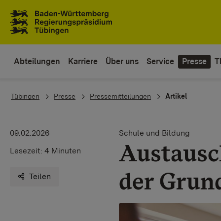
Zum Inhaltsbereich
Zur Hauptnavigation
Abteilungen
Karriere
Über uns
Service
Presse
T
You are here:
Tübingen
Presse
Pressemitteilungen
Artikel
09.02.2026
Schule und Bildung
Austausc
Lesezeit:
4 Minuten
der Grun
Teilen