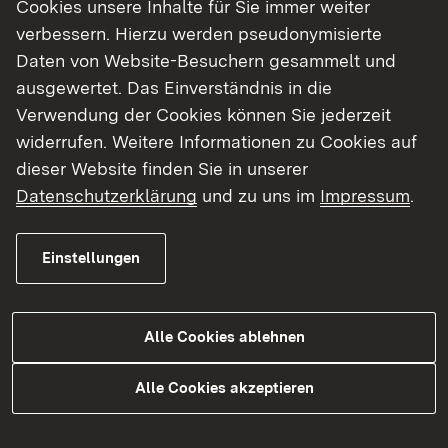
ermitteln wegen Brandlegung
Cookies unsere Inhalte für Sie immer weiter
verbessern. Hierzu werden pseudonymisierte
Zumeldung des Innenministeriums Baden-
Daten von Website-Besuchern gesammelt und
Württemberg zur Pressemitteilung der
ausgewertet. Das Einverständnis in die
Generalstaatsanwaltschaft Stuttgart und des
Verwendung der Cookies können Sie jederzeit
Landeskriminalamtes Baden-Württemberg
widerrufen. Weitere Informationen zu Cookies auf
dieser Website finden Sie in unserer
Datenschutzerklärung
und zu uns im
Impressum
.
Einstellungen
Pressemitteilung des Innenministeriums
Baden-Württemberg
Alle Cookies ablehnen
Alle Cookies akzeptieren