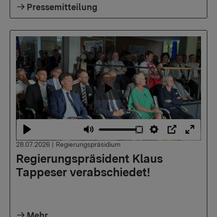
Pressemitteilung
Abspielen
Abspielen
Stummschalten
Einstellungen
PIP
Vollbil
28.07.2026
|
Regierungspräsidium
Regierungspräsident Klaus
Tappeser verabschiedet!
Mehr