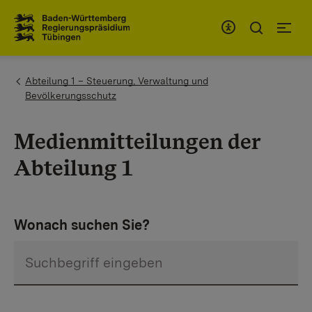
Zum Inhaltsbereich
Zur Hauptnavigation
You are here:
Abteilung 1 – Steuerung, Verwaltung und
Bevölkerungsschutz
Medienmitteilungen der
Abteilung 1
Wonach suchen Sie?