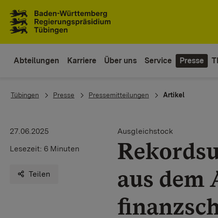
Zum Inhaltsbereich
Zur Hauptnavigation
Abteilungen
Karriere
Über uns
Service
Presse
T
You are here:
Tübingen
Presse
Pressemitteilungen
Artikel
27.06.2025
Ausgleichstock
Rekordsu
Lesezeit:
6 Minuten
aus dem 
Teilen
finanzsc