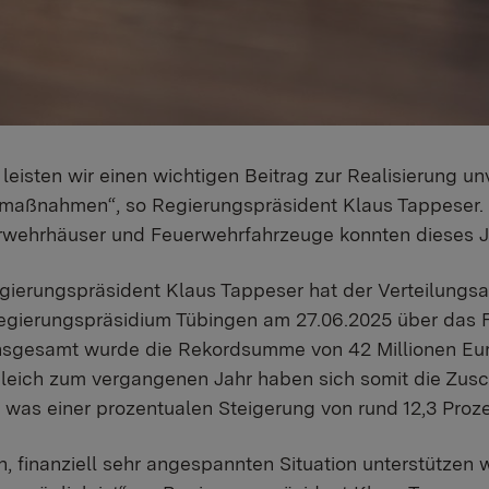
eisten wir einen wichtigen Beitrag zur Realisierung un
rmaßnahmen“, so Regierungspräsident Klaus Tappeser.
rwehrhäuser und Feuerwehrfahrzeuge konnten dieses J
gierungspräsident Klaus Tappeser hat der Verteilungs
egierungspräsidium Tübingen am 27.06.2025 über das 
Insgesamt wurde die Rekordsumme von 42 Millionen Eu
rgleich zum vergangenen Jahr haben sich somit die Zu
, was einer prozentualen Steigerung von rund 12,3 Proze
en, finanziell sehr angespannten Situation unterstütze