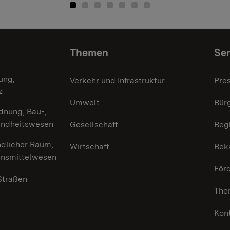
Themen
Ser
ung,
Verkehr und Infrastruktur
Pre
z
Umwelt
Bürg
dnung, Bau-,
undheitswesen
Gesellschaft
Beg
ndlicher Raum,
Wirtschaft
Bek
ensmittelwesen
För
 Straßen
The
Kon