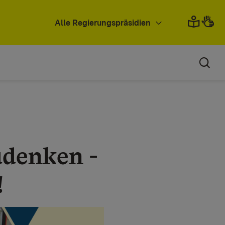
Alle Regierungspräsidien
udenken -
!