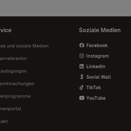
vice
Soziale Medien
Facebook
sse und soziale Medien
Instagram
erreferentin
LinkedIn
laubigungen
Social Wall
anntmachungen
TikTok
derprogramme
YouTube
menportal
takt