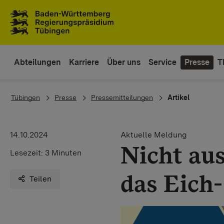
Zum Inhaltsbereich
Zur Hauptnavigation
Abteilungen
Karriere
Über uns
Service
Presse
T
You are here:
Tübingen
Presse
Pressemitteilungen
Artikel
14.10.2024
Aktuelle Meldung
Nicht au
Lesezeit:
3 Minuten
das Eich
Teilen