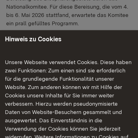
Nationalkomitee. Für diese Bereisung, die vom 4.
bis 6. Mai 2026 stattfand, erwartete das Komitee
ein prall gefülltes Programm.
Hinweis zu Cookies
Im Rahmen einer Exkursion unter der Leitung von
Achim Nagel, Leiters der Geschäftsstelle des
Biosphärengebiets, durch die Erweiterungskulisse
Unsere Webseite verwendet Cookies. Diese haben
konnte sich das Komitee einen Überblick über
zwei Funktionen: Zum einen sind sie erforderlich
mehrere Highlights der neu zum
für die grundlegende Funktionalität unserer
Biosphärengebiet hinzugekommenen Flächen
Website. Zum anderen können wir mit Hilfe der
verschaffen sowie mit insgesamt 31 Akteurinnen
Cookies unsere Inhalte für Sie immer weiter
und Akteuren an den verschiedenen
verbessern. Hierzu werden pseudonymisierte
Exkursionsstopps ins Gespräch kommen. Diese
Daten von Website-Besuchern gesammelt und
führte das Komitee von der Altstadt Reutlingens
ausgewertet. Das Einverständnis in die
über das Schloss Lichtenstein, einer Waldweide
Verwendung der Cookies können Sie jederzeit
in Hohenstein, dem Schmiechener See bis hin
widerrufen. Weitere Informationen zu Cookies auf