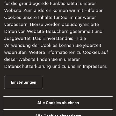
für die grundlegende Funktionalität unserer
(BewO) vergeben. Das Onlineportal bietet einen
Website. Zum anderen können wir mit Hilfe der
Überblick über rund 39.000 Schulplätze
Cookies unsere Inhalte für Sie immer weiter
zahlreicher Bildungsangebote, für die sich die
verbessern. Hierzu werden pseudonymisierte
Schülerinnen und Schüler mit nur einem Antrag
Daten von Website-Besuchern gesammelt und
bewerben können – unabhängig von der
ausgewertet. Das Einverständnis in die
beruflichen Richtung und dem Ort der Schule.
Verwendung der Cookies können Sie jederzeit
Dies verschafft Orientierung für Schülerinnen und
widerrufen. Weitere Informationen zu Cookies auf
Schüler in dem großen Angebot an diversen
dieser Website finden Sie in unserer
Bildungswegen mit verschiedenen beruflichen
Datenschutzerklärung
und zu uns im
Impressum
.
Ausrichtungen und ermöglicht den
Bewerberinnen und Bewerben, dass sie sich nicht
mehrfach bewerben müssen. Das zentralisierte
Einstellungen
Verfahren vereinfacht zudem die Planung für die
Schulen, da freie Kapazitäten direkt ersichtlich
sind.
Alle Cookies ablehnen
Ausführliche Informationen zum