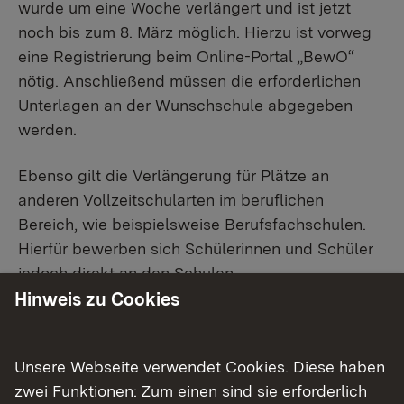
wurde um eine Woche verlängert und ist jetzt
noch bis zum 8. März möglich. Hierzu ist vorweg
eine Registrierung beim Online-Portal „BewO“
nötig. Anschließend müssen die erforderlichen
Unterlagen an der Wunschschule abgegeben
werden.
Ebenso gilt die Verlängerung für Plätze an
anderen Vollzeitschularten im beruflichen
Bereich, wie beispielsweise Berufsfachschulen.
Hierfür bewerben sich Schülerinnen und Schüler
jedoch direkt an den Schulen.
Hinweis zu Cookies
Alle Plätze an Beruflichen Gymnasien in der
dreijährigen Aufbauform sowie – mit wenigen
Unsere Webseite verwendet Cookies. Diese haben
Ausnahmen – an Berufskolleg in Voll- und Teilzeit
zwei Funktionen: Zum einen sind sie erforderlich
werden über das Online-Bewerbungsverfahren