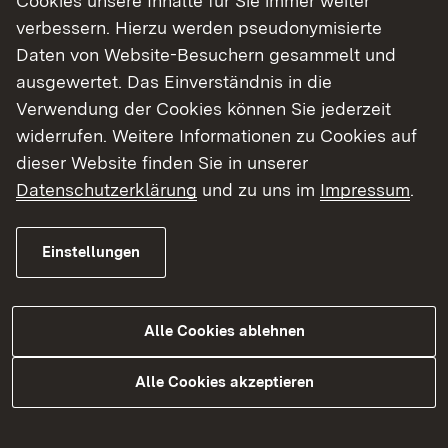
Cookies unsere Inhalte für Sie immer weiter
verbessern. Hierzu werden pseudonymisierte
Daten von Website-Besuchern gesammelt und
ausgewertet. Das Einverständnis in die
Garant für das richtige Maß
Verwendung der Cookies können Sie jederzeit
Die Abteilung 10 des Regierungspräsidiums
widerrufen. Weitere Informationen zu Cookies auf
Tübingen ist die für das Land Baden-
dieser Website finden Sie in unserer
Württemberg zuständige Eichbehörde.
Datenschutzerklärung
und zu uns im
Impressum
.
Einstellungen
Mehr Informationen
Alle Cookies ablehnen
Unsere Betriebsstellen
Alle Cookies akzeptieren
Das Referat 105.2 setzt sich aus den
Betriebsstellen
Fellbach
,
Heilbronn
und