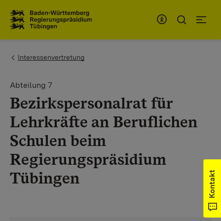
Zum Inhaltsbereich
Zur Hauptnavigation
You are here:
Interessenvertretung
Abteilung 7
Bezirkspersonalrat für
Lehrkräfte an Beruflichen
Schulen beim
Regierungspräsidium
Tübingen
Kontakt