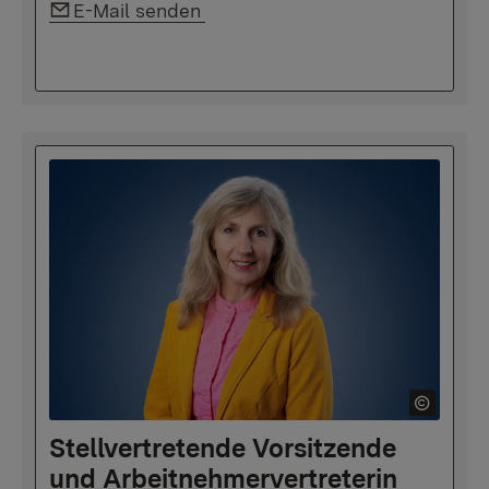
Link auf E-Mail:
E-Mail senden
Stellvertretende Vorsitzende
und Arbeitnehmervertreterin