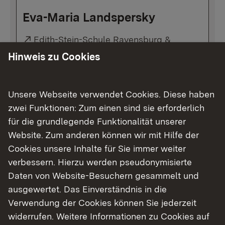
Eva-Maria Landspersky
Externer Link:
Edith-Stein-Schule Ravensburg &
Aulendorf
Hinweis zu Cookies
Link auf E-Mail:
E-Mail senden
Unsere Webseite verwendet Cookies. Diese haben
zwei Funktionen: Zum einen sind sie erforderlich
für die grundlegende Funktionalität unserer
Website. Zum anderen können wir mit Hilfe der
Kai Marquardt
Cookies unsere Inhalte für Sie immer weiter
verbessern. Hierzu werden pseudonymisierte
Externer Link:
Gewerbliche Schule Tübingen
Daten von Website-Besuchern gesammelt und
Link auf E-Mail:
E-Mail senden
ausgewertet. Das Einverständnis in die
Verwendung der Cookies können Sie jederzeit
widerrufen. Weitere Informationen zu Cookies auf