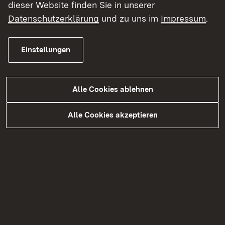
dieser Website finden Sie in unserer
Datenschutzerklärung
und zu uns im
Impressum
.
Einstellungen
Julia Nordmann
Externer Link:
Elektronikschule Tettnang
Alle Cookies ablehnen
Link auf E-Mail:
E-Mail senden
Alle Cookies akzeptieren
Alexander Ringwald
Externer Link:
Friedrich-List-Schule Ulm
Link auf E-Mail:
E-Mail senden