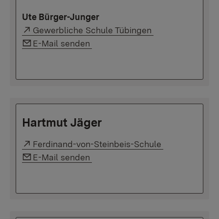
Ute Bürger-Junger
Externer Link:
Gewerbliche Schule Tübingen
Link auf E-Mail:
E-Mail senden
Hartmut Jäger
Externer Link:
Ferdinand-von-Steinbeis-Schule
Link auf E-Mail:
E-Mail senden