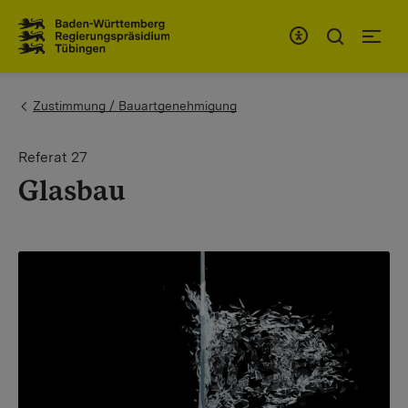
Zum Inhaltsbereich
Zur Hauptnavigation
You are here:
Zustimmung / Bauartgenehmigung
Referat 27
Glasbau