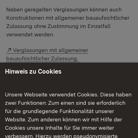
Neben geregelten Verglasungen können auch
Konstruktionen mit allgemeiner bauaufsichtlicher
Zulassung ohne Zustimmung im Einzelfall
verwendet werden.
Externer Link:
Verglasungen mit allgemeiner
bauaufsichtlicher Zulassung.
Hinweis zu Cookies
Weitere Informationen
Unsere Webseite verwendet Cookies. Diese haben
Merkblatt ZiE/vBg (pdf, 751 KB)
zwei Funktionen: Zum einen sind sie erforderlich
für die grundlegende Funktionalität unserer
Checkliste Glasbau (pdf, 33 KB)
Website. Zum anderen können wir mit Hilfe der
Cookies unsere Inhalte für Sie immer weiter
Glasliste (pdf, 70 KB)
verbessern. Hierzu werden pseudonymisierte