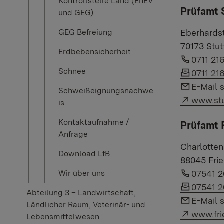
Kontrollstelle Land (EnEV
Prüfamt 
und GEG)
Eberhards
GEG Befreiung
70173 Stut
Erdbebensicherheit
Link au
0711 21
Link au
Schnee
0711 21
Link auf
E-Mail 
Schweißeignungsnachwe
Externer
www.stu
is
Kontaktaufnahme /
Prüfamt 
Anfrage
Charlotten
Download LfB
88045 Frie
Link au
07541 
Wir über uns
Link au
07541 
Abteilung 3 – Landwirtschaft,
Link auf
E-Mail 
Ländlicher Raum, Veterinär- und
Externer
www.fri
Lebensmittelwesen