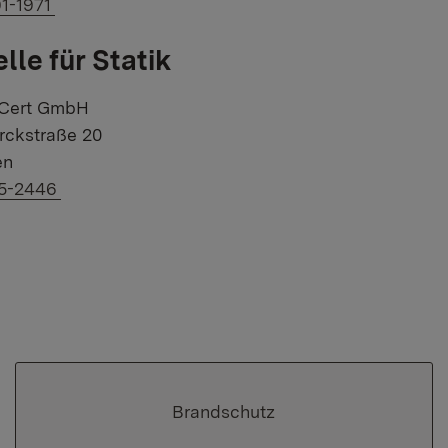
f Telefonnummer:
1-1971
lle für Statik
 Cert GmbH
ckstraße 20
en
f Telefonnummer:
25-2446
Brandschutz