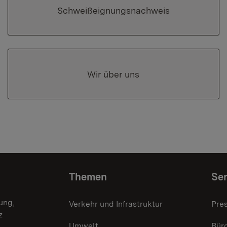
Schweißeignungsnachweis
Wir über uns
Themen
Ser
ung,
Verkehr und Infrastruktur
Pre
z
Umwelt
Bürg