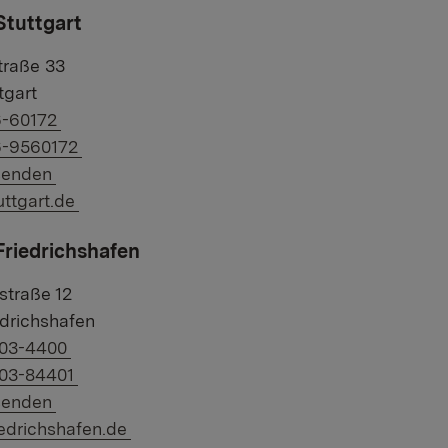
Stuttgart
traße 33
tgart
f Telefonnummer:
6-60172
f Faxnummer:
6-9560172
 E-Mail:
senden
 Link:
ttgart.de
Friedrichshafen
straße 12
drichshafen
f Telefonnummer:
203-4400
f Faxnummer:
203-84401
 E-Mail:
senden
 Link:
edrichshafen.de