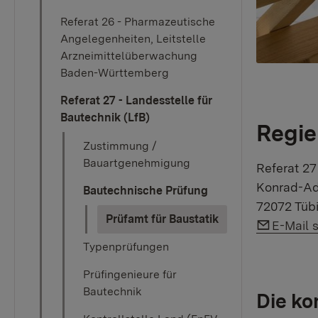
Referat 26 - Pharmazeutische
Angelegenheiten, Leitstelle
Arzneimittelüberwachung
Baden-Württemberg
Referat 27 - Landesstelle für
Bautechnik (LfB)
Regie
Zustimmung /
Bauartgenehmigung
Referat 27
Konrad-Ad
Bautechnische Prüfung
72072 Tüb
(current)
Prüfamt für Baustatik
Link auf
E-Mail 
Typenprüfungen
Prüfingenieure für
Bautechnik
Die k