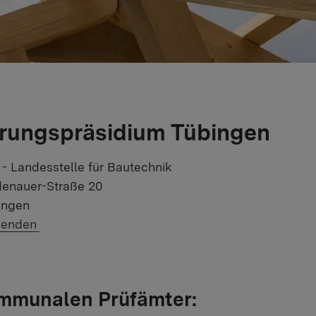
rungspräsidium Tübingen
 - Landesstelle für Bautechnik
enauer-Straße 20
ingen
 E-Mail:
senden
ommunalen Prüfämter: