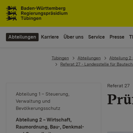
Zum Inhaltsbereich
Zur Hauptnavigation
Abteilungen
Karriere
Über uns
Service
Presse
T
You are here:
Tübingen
Abteilungen
Abteilung 2
Referat 27 - Landesstelle für Bautech
Referat 27
Prü
Abteilung 1 – Steuerung,
Verwaltung und
Bevölkerungsschutz
Abteilung 2 – Wirtschaft,
Raumordnung, Bau-, Denkmal-