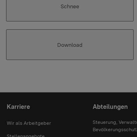
Schnee
Download
Themenübersicht
Karriere
Abteilungen
Steuerung, Verwalt
Wir als Arbeitgeber
Bevölkerungsschut
Stellenangebote