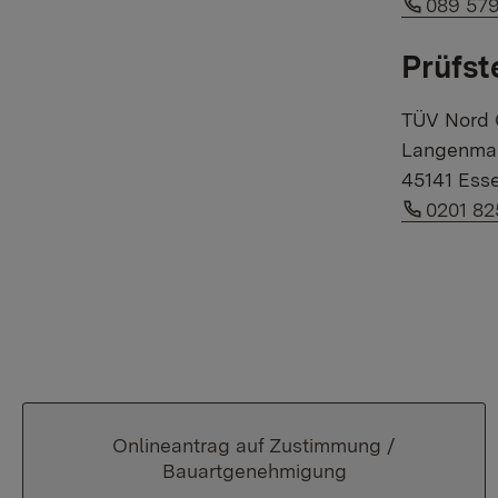
Link au
089 579
Prüfste
TÜV Nord
Langenmar
45141 Ess
Link au
0201 8
Onlineantrag auf Zustimmung /
Bauartgenehmigung