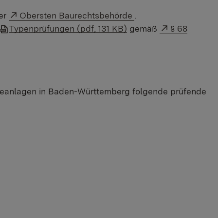
Externer Link:
der
Obersten Baurechtsbehörde
.
Externer Lin
Typenprüfungen (pdf, 131 KB)
gemäß
§ 68
gieanlagen in Baden-Württemberg folgende prüfende