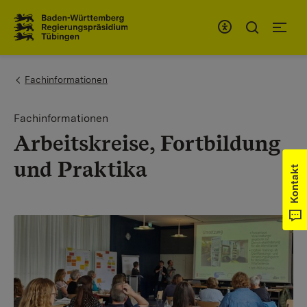
Zum Inhaltsbereich
Zur Hauptnavigation
You are here:
Fachinformationen
Fachinformationen
Arbeitskreise, Fortbildung
und Praktika
Kontakt