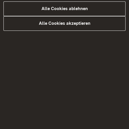
16.11.2026: Arbeitskreis
Alle Cookies ablehnen
Bibliotheken aus Kommunen mit 20.
- 40.000 Einwohner aus den
Alle Cookies akzeptieren
Regierungsbezirken Freiburg und
Tübingen
07.12.2026: Arbeitskreis Große
Stadtbibliotheken
n.n.: Fachaustausch der
Ausbildungsbibliotheken für
Fachangestellte im
Regierungsbezirk Tübingen
n.n.: AK Gaming & Coding -
Arbeitskreistreffen der
Regierungsbezirke Freiburg und
Tübingen