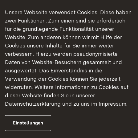
Florian Valerius
Unsere Webseite verwendet Cookies. Diese haben
30.11.2026: DBS-Infoveranstaltung
zwei Funktionen: Zum einen sind sie erforderlich
Berichtsjahr 2026, online
für die grundlegende Funktionalität unserer
Website. Zum anderen können wir mit Hilfe der
07.12. und 14.12.2026: KI-
Projektwerkstatt – Theorie und
Cookies unsere Inhalte für Sie immer weiter
Praxis im kompakten Format
verbessern. Hierzu werden pseudonymisierte
Daten von Website-Besuchern gesammelt und
ausgewertet. Das Einverständnis in die
Verwendung der Cookies können Sie jederzeit
widerrufen. Weitere Informationen zu Cookies auf
dieser Website finden Sie in unserer
Arbeitskreise
Datenschutzerklärung
und zu uns im
Impressum
.
05.10.2026 (VERLEGT!): Arbeitskreis
Einstellungen
der großen Mittelstadtbibliotheken
(AKGM)