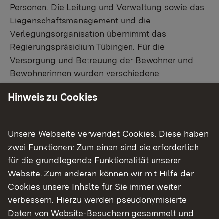
Personen. Die Leitung und Verwaltung sowie das
Liegenschaftsmanagement und die
Verlegungsorganisation übernimmt das
Regierungspräsidium Tübingen. Für die
Versorgung und Betreuung der Bewohner und
Bewohnerinnen wurden verschiedene
Dienstleistungsfirmen beauftragt. Auch eine
Hinweis zu Cookies
unabhängige Sozial- und Verfahrensberatung
findet sich vor Ort.
Unsere Webseite verwendet Cookies. Diese haben
zwei Funktionen: Zum einen sind sie erforderlich
Themenübersicht
für die grundlegende Funktionalität unserer
Themenübersicht
Website. Zum anderen können wir mit Hilfe der
Cookies unsere Inhalte für Sie immer weiter
verbessern. Hierzu werden pseudonymisierte
Soziale Medien
Daten von Website-Besuchern gesammelt und