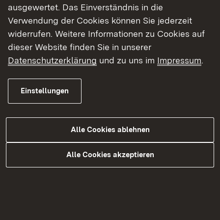
ausgewertet. Das Einverständnis in die
Facebook
Verwendung der Cookies können Sie jederzeit
widerrufen. Weitere Informationen zu Cookies auf
Instagram
dieser Website finden Sie in unserer
LinkedIn
Datenschutzerklärung
und zu uns im
Impressum
.
Social Wall
TikTok
Einstellungen
YouTube
Alle Cookies ablehnen
Kontakt
Alle Cookies akzeptieren
Datenschutz
Erklärung zur Barrierefreiheit
Impressum