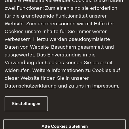
Unsere Webseite verwendet Cookies. Diese haben
https://rp.baden-
zwei Funktionen: Zum einen sind sie erforderlich
wuerttemberg.de/rpt/abteilungen/abteilung-4/b-
für die grundlegende Funktionalität unserer
30-ortsumgehungen-enzisreute-und-gaisbeuren/
Website. Zum anderen können wir mit Hilfe der
Cookies unsere Inhalte für Sie immer weiter
verbessern. Hierzu werden pseudonymisierte
Daten von Website-Besuchern gesammelt und
Hintergrundinformationen:
ausgewertet. Das Einverständnis in die
Verwendung der Cookies können Sie jederzeit
Der Planungsprozess einer Bundesstraße besteht
widerrufen. Weitere Informationen zu Cookies auf
im Wesentlichen aus den drei Schritten
dieser Website finden Sie in unserer
Vorplanung, Entwurfsplanung und
Datenschutzerklärung
und zu uns im
Impressum
.
Genehmigungsplanung. Die einzelnen
Planungsstufen unterscheiden sich hinsichtlich
ihrer Ziele, Inhalte und im Detaillierungsgrad.
Einstellungen
Alle Cookies ablehnen