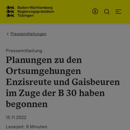
Zum Inhaltsbereich
Zur Hauptnavigation
You are here:
Pressemitteilungen
Pressemitteilung
Planungen zu den
Ortsumgehungen
Enzisreute und Gaisbeuren
im Zuge der B 30 haben
begonnen
15.11.2022
Lesezeit:
8 Minuten