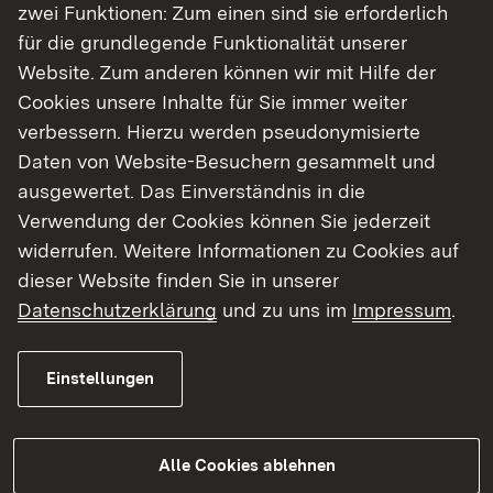
zwei Funktionen: Zum einen sind sie erforderlich
Schwäbische Alb als eines der wichtigsten
für die grundlegende Funktionalität unserer
Instrumente der nachhaltigen
Website. Zum anderen können wir mit Hilfe der
Regionalentwicklung im Biosphärengebiet
Cookies unsere Inhalte für Sie immer weiter
Schwäbische Alb vorgestellt. Die Teilnehmerinnen
verbessern. Hierzu werden pseudonymisierte
und Teilnehmer erfuhren von Lucia Klein, dass
Daten von Website-Besuchern gesammelt und
diese Partner-Initiative seit Ende 2010
ausgewertet. Das Einverständnis in die
kontinuierlich auf über 100 Partner aus den
Verwendung der Cookies können Sie jederzeit
Bereichen Gastronomie, Hotellerie, Natur- und
widerrufen. Weitere Informationen zu Cookies auf
Landschaftsführer, Informationszentren und -
dieser Website finden Sie in unserer
stellen, außerschulische Bildungspartner,
Datenschutzerklärung
und zu uns im
Impressum
.
verarbeitende Unternehmen und
Ferienunterkünfte angewachsen ist. Ein wichtiger
Einstellungen
Teil dieser Partnerschaft ist die Beschäftigung mit
dem Thema Umwelt über ein entsprechendes
Managementsystem, wie es EMAS ist. Zur
Alle Cookies ablehnen
Verdeutlichung der gelebten nachhaltigen