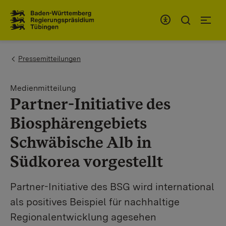
Zum Inhaltsbereich
Zur Hauptnavigation
You are here:
Pressemitteilungen
Medienmitteilung
Partner-Initiative des
Biosphärengebiets
Schwäbische Alb in
Südkorea vorgestellt
Partner-Initiative des BSG wird international
als positives Beispiel für nachhaltige
Regionalentwicklung agesehen