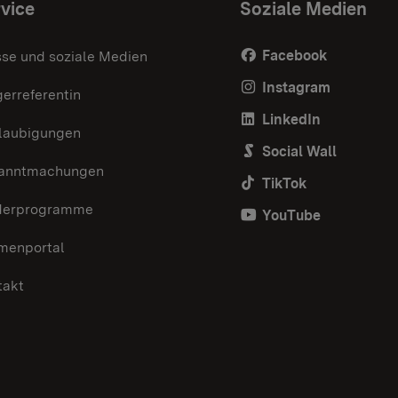
vice
Soziale Medien
Facebook
sse und soziale Medien
Instagram
erreferentin
LinkedIn
laubigungen
Social Wall
anntmachungen
TikTok
derprogramme
YouTube
menportal
takt