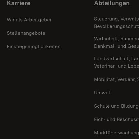
Themenübersicht
Karriere
Abteilungen
Steuerung, Verwalt
Wir als Arbeitgeber
Bevölkerungsschut
Stellenangebote
Wirtschaft, Raumor
Denkmal- und Ges
Einstiegsmöglichkeiten
Landwirtschaft, Lä
Veterinär- und Leb
Mobilität, Verkehr,
Umwelt
Schule und Bildung
Eich- und Beschus
Marktüberwachun