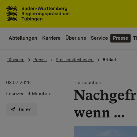
Zum Inhaltsbereich
Zur Hauptnavigation
Abteilungen
Karriere
Über uns
Service
Presse
T
You are here:
Tübingen
Presse
Pressemitteilungen
Artikel
03.07.2026
Tierseuchen
Nachgefra
Lesezeit:
4 Minuten
wenn ...
Teilen