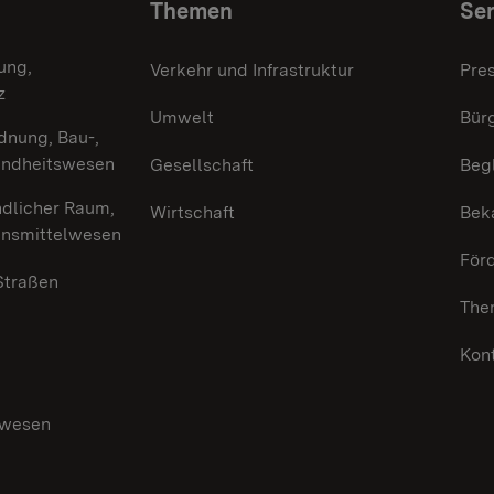
Themen
Ser
ung,
Verkehr und Infrastruktur
Pre
z
Umwelt
Bürg
dnung, Bau-,
undheitswesen
Gesellschaft
Beg
ndlicher Raum,
Wirtschaft
Bek
ensmittelwesen
För
 Straßen
The
Kon
swesen
g