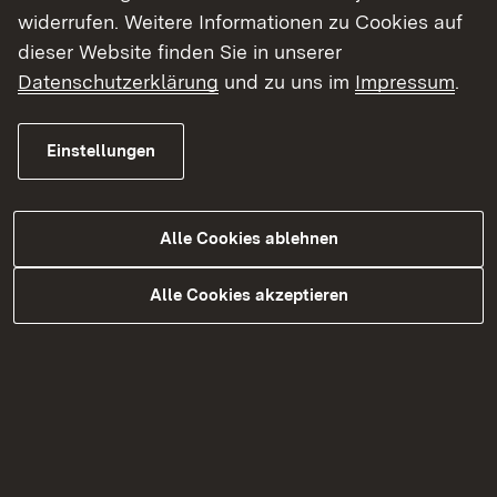
dieser Gebiete dürfen zum Beispiel keine Tiere
widerrufen. Weitere Informationen zu Cookies auf
mehr transportiert werden.
dieser Website finden Sie in unserer
Datenschutzerklärung
und zu uns im
Impressum
.
Im Ausbruchsbetrieb müssen die Tiere im
Ernstfall getötet und unschädlich beseitigt
Einstellungen
werden. Danach folgen Reinigung und
Desinfektion.“
Alle Cookies ablehnen
Hart, aber notwendig:
Nur so lässt sich eine
Ausbreitung stoppen.
Alle Cookies akzeptieren
Ein Blick ins Labor: Wie wird eine
Tierseuche nachgewiesen?