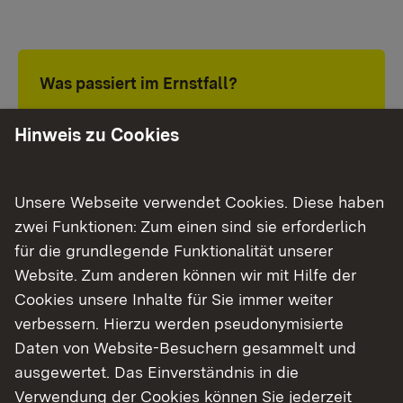
Was passiert im Ernstfall?
Hinweis zu Cookies
„Der Betrieb muss gesperrt werden. Wir führen
sogenannte epidemiologische Ermittlungen
durch: Um was für einen Erreger handelt es sich,
Unsere Webseite verwendet Cookies. Diese haben
wo kommt dieser her und wohin könnte er sich
zwei Funktionen: Zum einen sind sie erforderlich
verbreitet haben.
für die grundlegende Funktionalität unserer
Website. Zum anderen können wir mit Hilfe der
Wenn sich der Verdacht bestätigt, werden
Cookies unsere Inhalte für Sie immer weiter
Sperrzonen eingerichtet – zum Beispiel eine
verbessern. Hierzu werden pseudonymisierte
mindestens 3- und eine 10-Kilometer-Zone. Bei
Daten von Website-Besuchern gesammelt und
einigen Tierseuchen können diese Sperrzonen
ausgewertet. Das Einverständnis in die
auch wesentlich größer ausfallen. Innerhalb
Verwendung der Cookies können Sie jederzeit