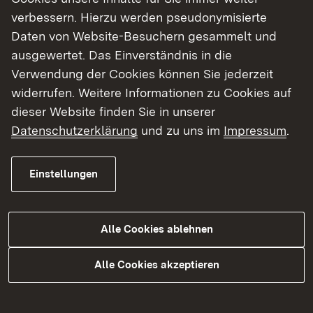
verbessern. Hierzu werden pseudonymisierte
Daten von Website-Besuchern gesammelt und
ausgewertet. Das Einverständnis in die
„Herr Peters ist dank seines umfangreichen
Verwendung der Cookies können Sie jederzeit
technischen Know-Hows und seiner langjährigen
widerrufen. Weitere Informationen zu Cookies auf
und vielfältigen Erfahrung sowohl als
dieser Website finden Sie in unserer
Sachgebietsleiter in der Direktion in Stuttgart als
Datenschutzerklärung
und zu uns im
Impressum
.
auch in seiner bisherigen Funktion als Leiter des
Eichamts in Heilbronn bestens auf seine neue
Einstellungen
Rolle als Referatsleiter des eichtechnischen
Vollzugs, Zentrum Mitte, vorbereitet. Davon
konnte ich mich zuletzt im Rahmen seiner Rede
Alle Cookies ablehnen
am neuen Dienstsitz in Fellbach persönlich
überzeugen, so Regierungspräsident Klaus
Alle Cookies akzeptieren
Tappeser bei der Amtseinsetzung. „Ich bin
überzeugt, dass wir mit ihm Kontinuität und
Qualität bei der Umsetzung unserer Ziele für die