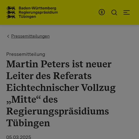
Zum Inhaltsbereich
Zur Hauptnavigation
You are here:
Pressemitteilungen
Pressemitteilung
Martin Peters ist neuer
Leiter des Referats
Eichtechnischer Vollzug
„Mitte“ des
Regierungspräsidiums
Tübingen
05.03.2025