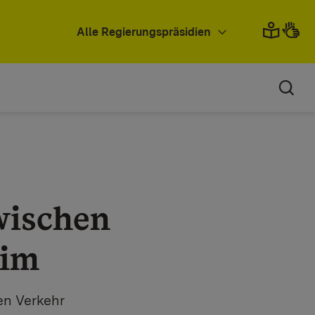
Alle Regierungspräsidien
wischen
eim
en Verkehr