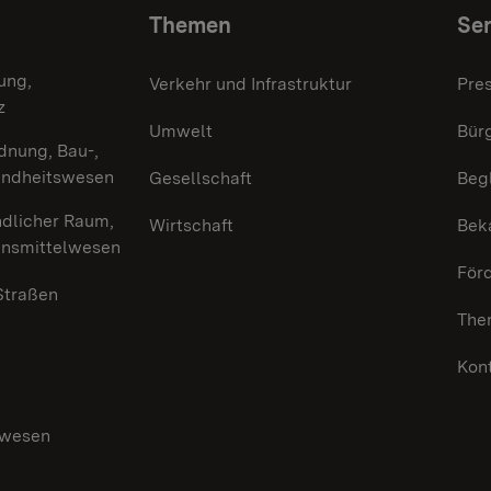
Themen
Ser
ung,
Verkehr und Infrastruktur
Pre
z
Umwelt
Bürg
dnung, Bau-,
undheitswesen
Gesellschaft
Beg
ndlicher Raum,
Wirtschaft
Bek
ensmittelwesen
För
 Straßen
The
Kon
swesen
g