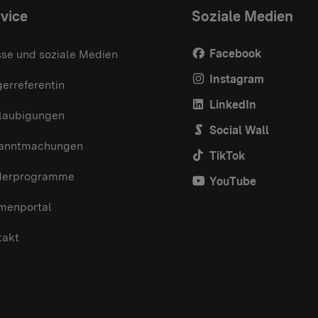
vice
Soziale Medien
Facebook
sse und soziale Medien
Instagram
erreferentin
LinkedIn
laubigungen
Social Wall
anntmachungen
TikTok
derprogramme
YouTube
menportal
takt