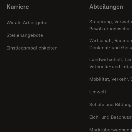
Themenübersicht
Karriere
Abteilungen
Steuerung, Verwalt
Wir als Arbeitgeber
Bevölkerungsschut
Stellenangebote
Wirtschaft, Raumor
Denkmal- und Ges
Einstiegsmöglichkeiten
Landwirtschaft, Lä
Veterinär- und Leb
Mobilität, Verkehr,
Umwelt
Schule und Bildung
Eich- und Beschus
Marktüberwachun