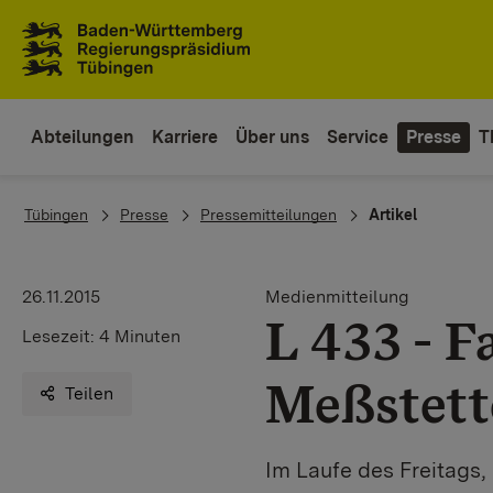
Zum Inhaltsbereich
Zur Hauptnavigation
Abteilungen
Karriere
Über uns
Service
Presse
T
You are here:
Tübingen
Presse
Pressemitteilungen
Artikel
26.11.2015
Medienmitteilung
L 433 - 
Lesezeit:
4 Minuten
Meßstett
Teilen
Im Laufe des Freitags,