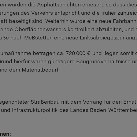
n wurden die Asphaltschichten erneuert, so dass dies
rungen des Verkehrs entspricht und die früher zahlre
ft beseitigt sind. Weiterhin wurde eine neue Fahrbah
llende Oberflächenwassers kontrolliert abzuleiten, und
ße nach Meßstetten eine neue Linksabbiegespur ange
umaßnahme betragen ca. 720.000 € und liegen somit c
rund hierfür waren günstigere Baugrundverhältnisse u
und dem Materialbedarf.
sgerichteter Straßenbau mit dem Vorrang für den Erhalt 
- und Infrastrukturpolitik des Landes Baden-Württembe
onen: