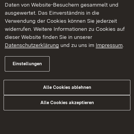
Herr André Nagel, Pressesprecher, Telefon: 07071
Daten von Website-Besuchern gesammelt und
757-3008, E-Mail:
andrejulian.nagel@rpt.bwl.de
ausgewertet. Das Einverständnis in die
gerne zur Verfügung.
Verwendung der Cookies können Sie jederzeit
widerrufen. Weitere Informationen zu Cookies auf
Alle Pressemitteilungen und weitere aktuelle
dieser Website finden Sie in unserer
Meldungen des Regierungspräsidiums Tübingen
Datenschutzerklärung
und zu uns im
Impressum
.
finden Sie auch in barrierefreier Form auf unserer
Homepage unter
www.rp-tuebingen.de
.
Einstellungen
Alle Cookies ablehnen
Weitere aktuelle Meldungen
Alle Cookies akzeptieren