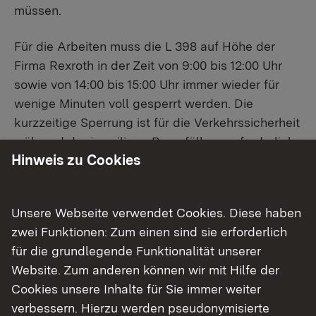
müssen.
Für die Arbeiten muss die L 398 auf Höhe der
Firma Rexroth in der Zeit von 9:00 bis 12:00 Uhr
sowie von 14:00 bis 15:00 Uhr immer wieder für
wenige Minuten voll gesperrt werden. Die
kurzzeitige Sperrung ist für die Verkehrssicherheit
während der jeweiligen Baumfällung erforderlich.
Hinweis zu Cookies
Das Regierungspräsidium Tübingen bittet die
Verkehrsteilnehmenden um Verständnis für die
Unsere Webseite verwendet Cookies. Diese haben
mit der Maßnahme zusammenhängenden
zwei Funktionen: Zum einen sind sie erforderlich
Beeinträchtigungen.
für die grundlegende Funktionalität unserer
Website. Zum anderen können wir mit Hilfe der
Hinweis für die Redaktionen:
Cookies unsere Inhalte für Sie immer weiter
Für Fragen zu dieser Pressemitteilung steht Ihnen
verbessern. Hierzu werden pseudonymisierte