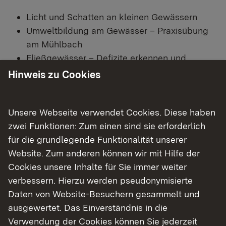
Licht und Schatten an kleinen Gewässern
Umweltbildung am Gewässer – Praxisübung
am Mühlbach
Fließgewässer – Defizite erkennen und
Maßnahmen ableiten
Hinweis zu Cookies
Beteiligung leben: Wie kommen wir ins
Gespräch?
Unsere Webseite verwendet Cookies. Diese haben
Darüber hinaus bietet die Veranstaltung
zwei Funktionen: Zum einen sind sie erforderlich
ausreichend Raum, eigene Fragen und Anliegen
für die grundlegende Funktionalität unserer
einzubringen sowie sich mit den anderen
Website. Zum anderen können wir mit Hilfe der
Teilnehmenden auszutauschen.
Cookies unsere Inhalte für Sie immer weiter
verbessern. Hierzu werden pseudonymisierte
Bitte melden Sie sich
bis spätestens 31. Oktober
Daten von Website-Besuchern gesammelt und
bei Frau Sylvia Schaal per E-Mail
ausgewertet. Das Einverständnis in die
(
sylvia.schaal@rpt.bwl.de
) oder
telefonisch
Verwendung der Cookies können Sie jederzeit