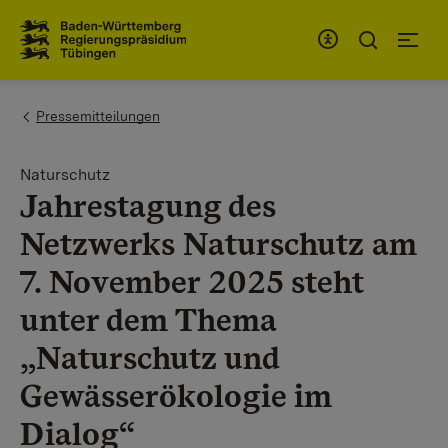
Zum Inhaltsbereich
Zur Hauptnavigation
You are here:
Pressemitteilungen
Naturschutz
Jahrestagung des
Netzwerks Naturschutz am
7. November 2025 steht
unter dem Thema
„Naturschutz und
Gewässerökologie im
Dialog“