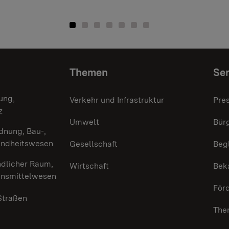
Themen
Ser
ung,
Verkehr und Infrastruktur
Pre
z
Umwelt
Bürg
dnung, Bau-,
undheitswesen
Gesellschaft
Beg
ndlicher Raum,
Wirtschaft
Bek
ensmittelwesen
För
 Straßen
The