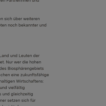
den Partnerinnen und
en sich über weiteren
oten noch bekannter und
 Land und Leuten der
et. Nur wer die hohen
er des Biosphärengebiets
achen eine zukunftsfähige
altigen Wirtschaftens:
nd vielfältig
 und gleichzeitig
er setzen sich für