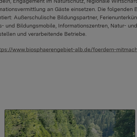
eln, Engagement im Naturschutz, regionale Wirtschafts
rmationsvermittlung an Gäste einsetzen. Die folgenden 
entiert: Außerschulische Bildungspartner, Ferienunterkün
s- und Bildungsmobile, Informationszentren, Natur- und
stellen und verarbeitende Betriebe.
tps://www.biosphaerengebiet-alb.de/foerdern-mitmache