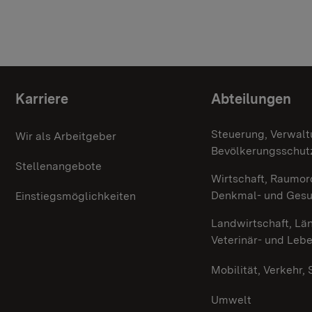
Themenübersicht
Karriere
Abteilungen
Steuerung, Verwalt
Wir als Arbeitgeber
Bevölkerungsschut
Stellenangebote
Wirtschaft, Raumor
Denkmal- und Ges
Einstiegsmöglichkeiten
Landwirtschaft, Lä
Veterinär- und Leb
Mobilität, Verkehr,
Umwelt