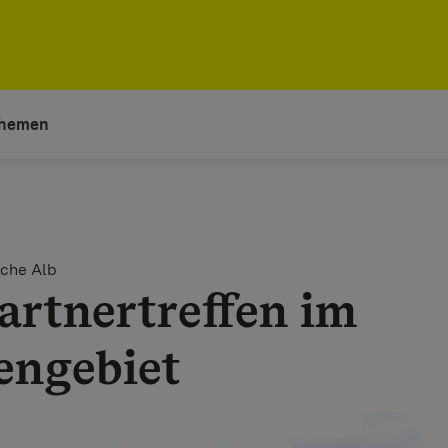
hemen
che Alb
artnertreffen im
engebiet