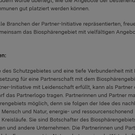
 Zudem wurde überlegt, wie die Angebote der bestehen
mmunen gut platziert werden können.
le Branchen der Partner-Initiative repräsentierten, freu
einsam das Biosphärengebiet mit vielfältigen Angeb
en:
le des Schutzgebietes und eine tiefe Verbundenheit mit
etzung für eine Partnerschaft mit dem Biosphärengebi
tner-Initiative mit Leidenschaft erfüllt, kann als Partn
f das Partnerlogo tragen. Partnerinnen und Partner m
engebiets möglich, denn sie folgen der Idee des nachh
 Mensch und Natur, energie- und ressourcenschonend u
Kreisläufe. Sie sind Botschafter des Biosphärengebiets
den und andere Unternehmen. Die Partnerinnen und Partn