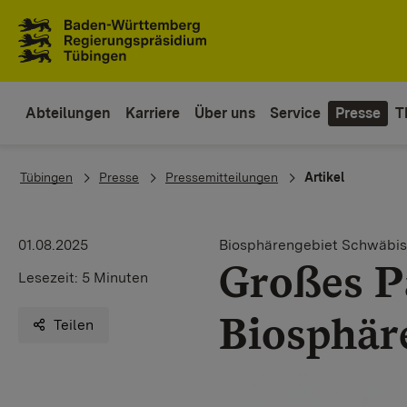
Zum Inhaltsbereich
Zur Hauptnavigation
Abteilungen
Karriere
Über uns
Service
Presse
T
You are here:
Tübingen
Presse
Pressemitteilungen
Artikel
01.08.2025
Biosphärengebiet Schwäbis
Großes P
Lesezeit:
5 Minuten
Biosphär
Teilen