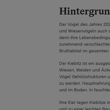
Hintergrun
Der Vogel des Jahres 20
und Wiesenvögeln auch si
denn ihre Lebensbedingun
zunehmend verschlechtert
Bruthabitat im gesamten
Der Kiebitz ist ein ausge
Wiesen, Weiden und Äcke
Vögel Gehölzstrukturen u
zu werden. Hauptnahrung 
und im Boden. In feuchten
Ihre Eier legen Kiebitze
und zu einer leichten Beu