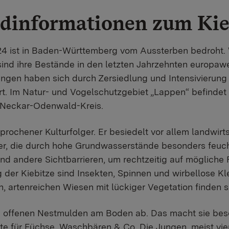
dinformationen zum Kie
24 ist in Baden-Württemberg vom Aussterben bedroht. 
nd ihre Bestände in den letzten Jahrzehnten europawe
gen haben sich durch Zersiedlung und Intensivierung 
. Im Natur- und Vogelschutzgebiet „Lappen“ befindet s
 Neckar-Odenwald-Kreis.
sprochener Kulturfolger. Er besiedelt vor allem landwirt
r, die durch hohe Grundwasserstände besonders feuch
nd andere Sichtbarrieren, um rechtzeitig auf mögliche
der Kiebitze sind Insekten, Spinnen und wirbellose Kl
, artenreichen Wiesen mit lückiger Vegetation finden s
 in offenen Nestmulden am Boden ab. Das macht sie bes
te für Füchse, Waschbären & Co. Die Jungen, meist vier