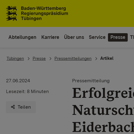
Zum Inhaltsbereich
Zur Hauptnavigation
Abteilungen
Karriere
Über uns
Service
Presse
T
You are here:
Tübingen
Presse
Pressemitteilungen
Artikel
27.06.2024
Pressemitteilung
Erfolgrei
Lesezeit:
8 Minuten
Natursch
Teilen
Eiderbac