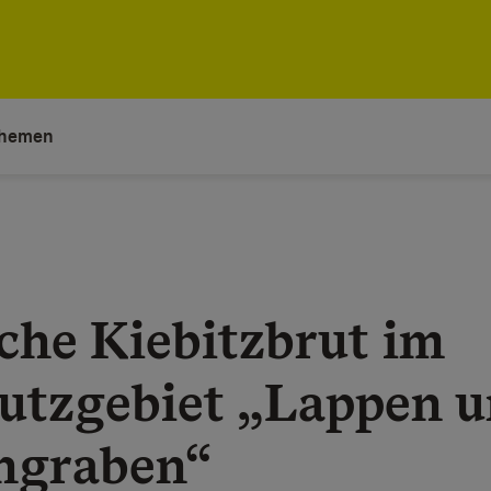
hemen
che Kiebitzbrut im
utzgebiet „Lappen 
hgraben“