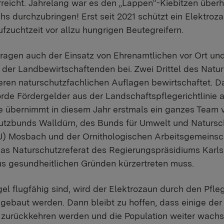
rreicht. Jahrelang war es den „Lappen“-Kiebitzen über
s durchzubringen! Erst seit 2021 schützt ein Elektroz
fzuchtzeit vor allzu hungrigen Beutegreifern.
tragen auch der Einsatz von Ehrenamtlichen vor Ort und
 der Landbewirtschaftenden bei. Zwei Drittel des Nat
ren naturschutzfachlichen Auflagen bewirtschaftet. D
de Fördergelder aus der Landschaftspflegerichtlinie a
e übernimmt in diesem Jahr erstmals ein ganzes Team 
hutzbunds Walldürn, des Bunds für Umwelt und Naturs
) Mosbach und der Ornithologischen Arbeitsgemeins
s Naturschutzreferat des Regierungspräsidiums Karlsru
us gesundheitlichen Gründen kürzertreten muss.
el flugfähig sind, wird der Elektrozaun durch den Pfle
ebaut werden. Dann bleibt zu hoffen, dass einige der
e zurückkehren werden und die Population weiter wach