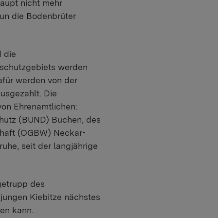
haupt nicht mehr
aun die Bodenbrüter
 die
urschutzgebiets werden
afür werden von der
usgezahlt. Die
von Ehrenamtlichen:
chutz (BUND) Buchen, des
chaft (OGBW) Neckar-
he, seit der langjährige
getrupp des
 jungen Kiebitze nächstes
sen kann.