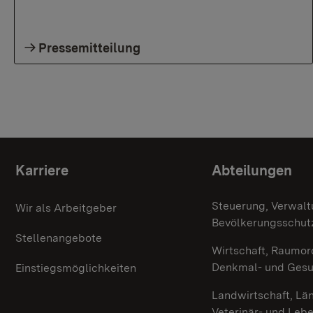
Pressemitteilung
Themenübersicht
Karriere
Abteilungen
Steuerung, Verwalt
Wir als Arbeitgeber
Bevölkerungsschut
Stellenangebote
Wirtschaft, Raumor
Denkmal- und Ges
Einstiegsmöglichkeiten
Landwirtschaft, Lä
Veterinär- und Leb