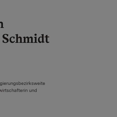
n
g Schmidt
egierungsbezirksweite
irtschafterin und