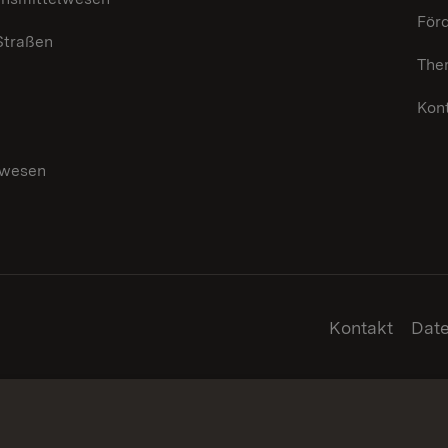
För
 Straßen
The
Kon
swesen
g
Kontakt
Dat