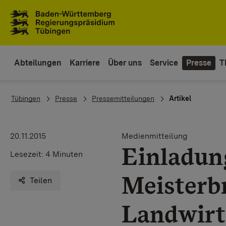
Zum Inhaltsbereich
Zur Hauptnavigation
Abteilungen
Karriere
Über uns
Service
Presse
T
You are here:
Tübingen
Presse
Pressemitteilungen
Artikel
20.11.2015
Medienmitteilung
Einladun
Lesezeit:
4 Minuten
Meisterbr
Teilen
Landwirt