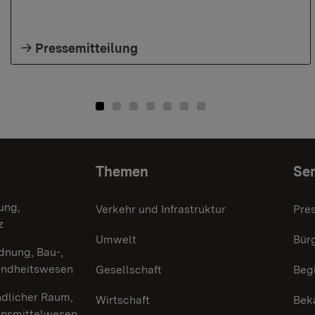
Pressemitteilung
Themen
Ser
ung,
Verkehr und Infrastruktur
Pre
z
Umwelt
Bürg
dnung, Bau-,
undheitswesen
Gesellschaft
Beg
ndlicher Raum,
Wirtschaft
Bek
ensmittelwesen