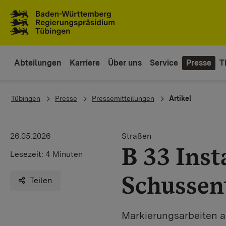
Zum Inhaltsbereich
Zur Hauptnavigation
Abteilungen
Karriere
Über uns
Service
Presse
T
You are here:
Tübingen
Presse
Pressemitteilungen
Artikel
26.05.2026
Straßen
B 33 Ins
Lesezeit:
4 Minuten
Schussen
Teilen
Markierungsarbeiten 