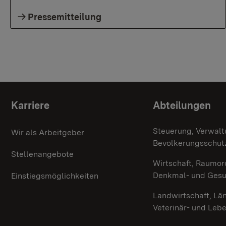
Pressemitteilung
Themenübersicht
Karriere
Abteilungen
Steuerung, Verwalt
Wir als Arbeitgeber
Bevölkerungsschut
Stellenangebote
Wirtschaft, Raumor
Denkmal- und Ges
Einstiegsmöglichkeiten
Landwirtschaft, Lä
Veterinär- und Leb