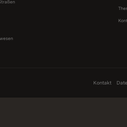
 Straßen
The
Kon
swesen
g
Kontakt
Dat