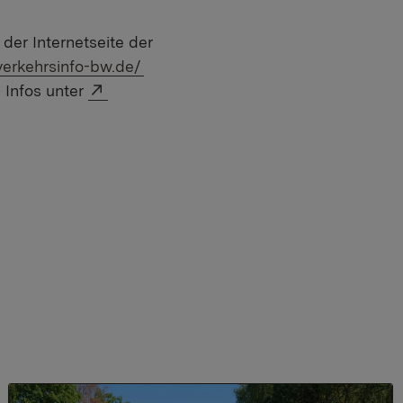
der Internetseite der
:
verkehrsinfo-bw.de/
Externer Link:
 Infos unter