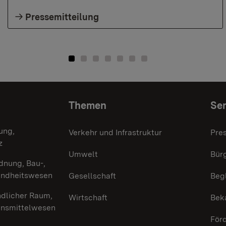
Pressemitteilung
Themen
Ser
ung,
Verkehr und Infrastruktur
Pre
z
Umwelt
Bürg
dnung, Bau-,
undheitswesen
Gesellschaft
Beg
ndlicher Raum,
Wirtschaft
Bek
ensmittelwesen
För