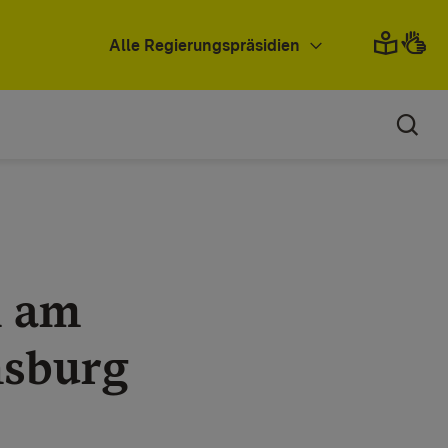
Alle Regierungspräsidien
n am
nsburg