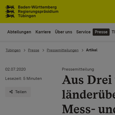
Zum Inhaltsbereich
Zur Hauptnavigation
Abteilungen
Karriere
Über uns
Service
Presse
T
You are here:
Tübingen
Presse
Pressemitteilungen
Artikel
02.07.2020
Pressemitteilung
Aus Drei 
Lesezeit:
5 Minuten
länderüb
Teilen
Mess- un