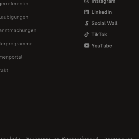
Instagram
erreferentin
LinkedIn
laubigungen
Social Wall
anntmachungen
TikTok
derprogramme
YouTube
menportal
takt
enschutz
Erklärung zur Barrierefreiheit
Impressum