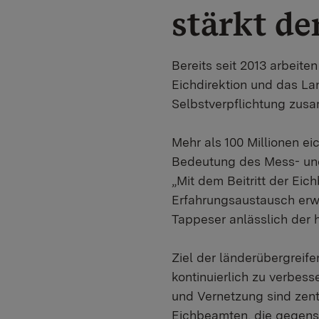
stärkt d
​Bereits seit 2013 arbei
Eichdirektion und das La
Selbstverpflichtung zus
Mehr als 100 Millionen ei
Bedeutung des Mess- un
„Mit dem Beitritt der Ei
Erfahrungsaustausch erwe
Tappeser anlässlich der 
Ziel der länderübergreif
kontinuierlich zu verbes
und Vernetzung sind zen
Eichbeamten, die gegens