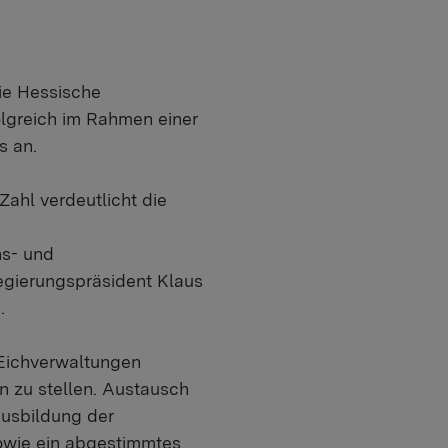
ie Hessische
lgreich im Rahmen einer
s an.
Zahl verdeutlicht die
ns- und
egierungspräsident Klaus
.
 Eichverwaltungen
n zu stellen. Austausch
Ausbildung der
owie ein abgestimmtes