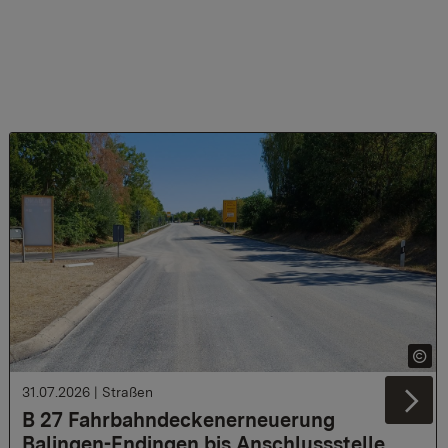
31.07.2026
|
Straßen
Ne
B 27 Fahrbahndeckenerneuerung
Balingen-Endingen bis Anschlussstelle