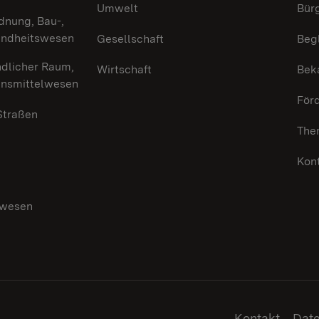
Umwelt
Bürg
dnung, Bau-,
undheitswesen
Gesellschaft
Beg
ndlicher Raum,
Wirtschaft
Bek
ensmittelwesen
För
 Straßen
The
Kon
swesen
g
Kontakt
Dat