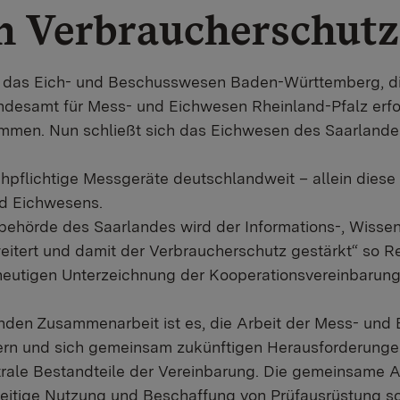
en Verbraucherschutz
ten das Eich- und Beschusswesen Baden-Württemberg, d
ndesamt für Mess- und Eichwesen Rheinland-Pfalz erfo
ammen. Nun schließt sich das Eichwesen des Saarlande
chpflichtige Messgeräte deutschlandweit – allein diese 
d Eichwesens.
chbehörde des Saarlandes wird der Informations-, Wisse
itert und damit der Verbraucherschutz gestärkt“ so R
heutigen Unterzeichnung der Kooperationsvereinbarung
enden Zusammenarbeit ist es, die Arbeit der Mess- und
sern und sich gemeinsam zukünftigen Herausforderunge
trale Bestandteile der Vereinbarung. Die gemeinsame 
eitige Nutzung und Beschaffung von Prüfausrüstung s